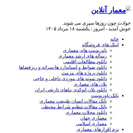
حوادث چون روزها سپری می شوند.
خوش آمدید - امروز : یکشنبه ۱۸ مرداد ۱۴۰۵
خانه
لینک های فروشگاه
پاورپوینت های معماری
رساله های ارشد معماری
دانلود مطالعات اقلیمی
دانلود ضوابط و استاندارد ها-سرانه و ریزفضاها
دانلود پروژه های مرمت
دانلود نمونه های موردی داخلی و خاجی
پلان های معماری
دانلود پلان اتوکدی بناهای تاریخی ایران
بانک پاورپوینت
بانک مقالات انسان طبیعت معماری
بانک مقالات تنظیم شرایط محیطی
دانلود مجلات معماری
معماری جهان
معماری اسلامی
نرم افزارهای معماری