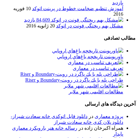
بازدید
آموزش تنظیم ضخامت خطوط در پرینت اتوکد
10 فوریه
2016
84,609 بازدید
مشکل بهم ریختگی فونت در اتوکد
20 ژانویه 2016
مطالب تصادفی
پاورپوینت تاريخچه باغ‌هاي اروپايي
تعریف تناسب در معماری
طراحی ﭘﻠﻪ ﺑﺎ ﻳﻚ ﭘﺎﮔﺮﺩ در رویت-Boundary ﻭ Riser
مطالعات اقلیمی شهر ملایر
آخرین دیدگاه های ارسالی
پروژه معماری
در
دانلود فایل اتوکدی خانه سعادت شیراز-
دانلود پلان کدی خانه سعادت شیراز
همراه اکبرخان زاده
در
رساله خانه هنر بارویکرد معماری
پایدار