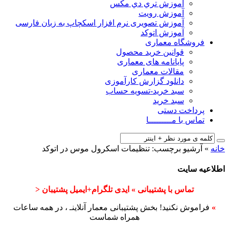
آﻣﻮزش ﺗﺮي دي ﻣﮑﺲ
آموزش رویت
آموزش تصویری نرم افزار اسکچاپ به زبان فارسی
آموزش اتوکد
فروشگاه معماری
قوانین خرید محصول
پایانامه های معماری
مقالات معماری
دانلود گزارش کارآموزی
سبد خرید-تسویه حساب
سبد خرید
پرداخت دستی
تماس با مـــــــــا
خانه
»
آرشیو برچسب: تنظیمات اسکرول موس در اتوکد
اطلاعیه سایت
تماس با پشتیبانی » ایدی تلگرام+ایمیل پشتیبان <
»
فراموش نکنید! بخش پشتیبانی معمار آنلاینـ ، در همه ساعات
همراه شماست