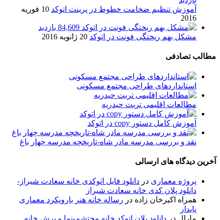
آموزش تنظیم ضخامت خطوط در پرینت اتوکد
10 فوریه
2016
84,609 بازدید
مشکل بهم ریختگی فونت در اتوکد
20 ژانویه 2016
مطالب تصادفی
استانداردهای طراحی مجتمع مسکونی
مطالعات اقلیمی تربت حيدريه
آموزش کامل دستور copy در اتوکد
نقد و بررسی مدرسه مادر شاه-تاریخچه مدرسه چهار باغ
آخرین دیدگاه های ارسالی
پروژه معماری
در
دانلود فایل اتوکدی خانه سعادت شیراز-
دانلود پلان کدی خانه سعادت شیراز
همراه اکبرخان زاده
در
رساله خانه هنر بارویکرد معماری
پایدار
مارال
در
دانلود پلان اتوکد خانه محتشم-نما و برش خانه