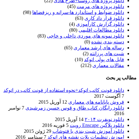
دانلود پروژه های روستا+طرح هادی
(22)
دانلود پروژه های مرمت
(45)
دانلود ضوابط و استاندارد ها-سرانه و ریزفضاها
(98)
دانلود قرار داد کاری
(63)
دانلود گزارش کارآموزی
(4)
دانلود مطالعات اقلیمی
(80)
دانلود نمونه های موردی داخلی و خاجی
(83)
دسته بندی نشده
(0)
رساله های ارشد معماری
(65)
شیت های پرزانته
(2)
فایل های پولی اتوکد
(10)
مقالات معماری
(212)
مطالب پر بحث
دانلود فونت کاتب اتوکد+نحوه استفاده از فونت کاتب در اتوکد
7 آگوست 2017
فروش پایانامه های معماری
12 آوریل 2015
دانلود رایگان کتاب طاق و قوس حسین زمرشیدی
7 نوامبر
2016
دانلود نویفرت ۲۰۱۴
14 آوریل 2015
دانلود پلاگین Enscape رویت
5 فوریه 2016
دانلود آموزش شیت بندی با فتوشاپ
29 ژوئن 2015
اموزش تنظیمات پلات نقشه های اتوکد
7 سپتامبر 2016