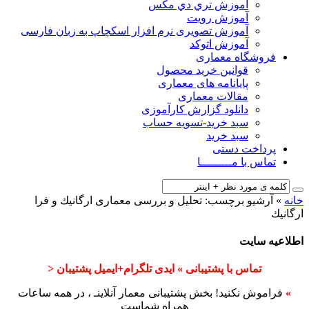
آﻣﻮزش ﺗﺮي دي ﻣﮑﺲ
آموزش رویت
آموزش تصویری نرم افزار اسکچاپ به زبان فارسی
آموزش اتوکد
فروشگاه معماری
قوانین خرید محصول
پایانامه های معماری
مقالات معماری
دانلود گزارش کارآموزی
سبد خرید-تسویه حساب
سبد خرید
پرداخت دستی
تماس با مـــــــــا
خانه
»
آرشیو برچسب: تحلیل و بررسی معماری ارگانيك و فرا
ارگانيك
اطلاعیه سایت
تماس با پشتیبانی » ایدی تلگرام+ایمیل پشتیبان <
»
فراموش نکنید! بخش پشتیبانی معمار آنلاینـ ، در همه ساعات
همراه شماست