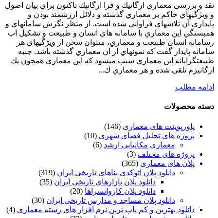
نقد و بررسی معماری ارگانيك و فرا ارگانيك تاكنون براي بيان اصول
و ويژگيهاي حاكم بر معماري گذشته و دلائل ارزشمند بودن و
پايداري آن تلاشهاي فراواني شده است. از منظر نگرش سامانهاي و
همبستگي اين معماري با سامانه هاي انسان و طبيعت و تشكيل اب
رسامانه انسان طبيعت و معماري، ميتوان سخن از ويژگيهاي هر
سامانه پايدار گفت كه نمونهاي از آن معماري گذشته باشد. جنبه
طبيعتگرايانه اين معماري سبب ميشود كه اين معماري همچون يك
ارگانيزم تلقي شده و هر معماري ك...
ادامه مطلب
دسته محصولات
پاورپوینت های معماری
(146)
پروژه های تحلیل فضای شهری
(10)
معماری مکانیابی ارشد
(6)
پروژه های مختلف
(3)
پلان های معماری
(365)
دانلود پلان اتوکدی بناهای تاریخی ایران
(319)
دانلود پلان بازارهای تاریخی ایران
(35)
دانلود پلان کاروانسراها
(20)
دانلود پلان مساجد و مدارس تاریخی ایران
(30)
دانلود بهترین و کم یاب ترین نرم افزار های رشته معماری
(4)