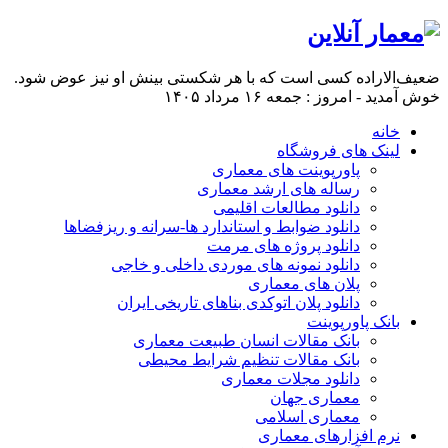
ضعیف‌الاراده کسی است که با هر شکستی بینش او نیز عوض شود.
خوش آمدید - امروز : جمعه ۱۶ مرداد ۱۴۰۵
خانه
لینک های فروشگاه
پاورپوینت های معماری
رساله های ارشد معماری
دانلود مطالعات اقلیمی
دانلود ضوابط و استاندارد ها-سرانه و ریزفضاها
دانلود پروژه های مرمت
دانلود نمونه های موردی داخلی و خاجی
پلان های معماری
دانلود پلان اتوکدی بناهای تاریخی ایران
بانک پاورپوینت
بانک مقالات انسان طبیعت معماری
بانک مقالات تنظیم شرایط محیطی
دانلود مجلات معماری
معماری جهان
معماری اسلامی
نرم افزارهای معماری