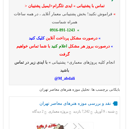
تماس با پشتیبانی » ایدی تلگرام+ایمیل پشتیبان <
»
فراموش نکنید! بخش پشتیبانی معمار آنلاینـ ، در همه ساعات
همراه شماست
» 0916-891-1243
»
درصورت مشکل پرداخت آنلاین
کلیک کنید
»
درصورت بروز هر مشکل
اعلام کنید
با شما تماس خواهیم
گرفت
انجام کلیه پروژهای معماری+ پشتیبانی
» با ایدی زیر در تماس
باشید
M_abdali@
بایگانی برچسب ها: تحلیل موزه هنرهای معاصر تهران
نقد و بررسی موزه هنرهای معاصر تهران
شنبه ، 9 آوریل
7,242 بازدید
پروژه معماری
2 دیدگاه