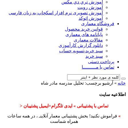
آﻣﻮزش ﺗﺮي دي ﻣﮑﺲ
آموزش رویت
آموزش تصویری نرم افزار اسکچاپ به زبان فارسی
آموزش اتوکد
فروشگاه معماری
قوانین خرید محصول
پایانامه های معماری
مقالات معماری
دانلود گزارش کارآموزی
سبد خرید-تسویه حساب
سبد خرید
پرداخت دستی
تماس با مـــــــــا
خانه
»
آرشیو برچسب: تحلیل مدرسه مادر شاه
اطلاعیه سایت
تماس با پشتیبانی » ایدی تلگرام+ایمیل پشتیبان <
»
فراموش نکنید! بخش پشتیبانی معمار آنلاینـ ، در همه ساعات
همراه شماست