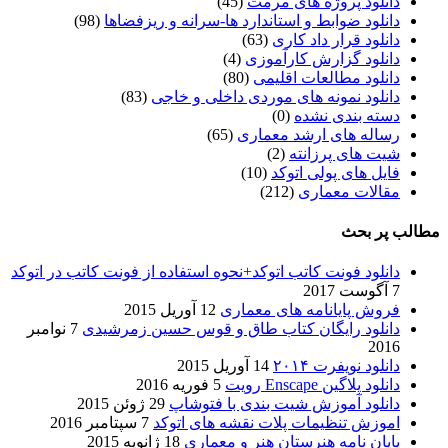
دانلود پروژه های مرمت
(45)
دانلود ضوابط و استاندارد ها-سرانه و ریزفضاها
(98)
دانلود قرار داد کاری
(63)
دانلود گزارش کارآموزی
(4)
دانلود مطالعات اقلیمی
(80)
دانلود نمونه های موردی داخلی و خاجی
(83)
دسته بندی نشده
(0)
رساله های ارشد معماری
(65)
شیت های پرزانته
(2)
فایل های پولی اتوکد
(10)
مقالات معماری
(212)
مطالب پر بحث
دانلود فونت کاتب اتوکد+نحوه استفاده از فونت کاتب در اتوکد
7 آگوست 2017
فروش پایانامه های معماری
12 آوریل 2015
دانلود رایگان کتاب طاق و قوس حسین زمرشیدی
7 نوامبر
2016
دانلود نویفرت ۲۰۱۴
14 آوریل 2015
دانلود پلاگین Enscape رویت
5 فوریه 2016
دانلود آموزش شیت بندی با فتوشاپ
29 ژوئن 2015
اموزش تنظیمات پلات نقشه های اتوکد
7 سپتامبر 2016
پایان نامه هنرستان هنر و معماري
18 ژانویه 2015