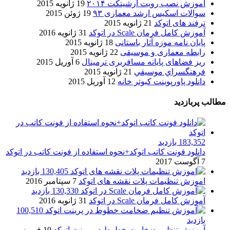
آموزش نصب رویت آرشیتکت ۲۰۱۴
19 ژانویه 2015
سوالات اسکیس ارشد معماری ۹۳
19 ژوئن 2015
ترفند های اتوکد
21 ژانویه 2015
آموزش کامل فرمان Scale در اتوکد
31 ژانویه 2016
پایان نامه موزه آثار باستانی
18 ژانویه 2015
رابطه معماری و موسیقی
22 ژانویه 2015
ریز فضاهای پایانه مسافربری ترمینال
6 آوریل 2015
فرهنگسراي موسيقي
21 ژانویه 2015
دانلود پاورپوینت کبوتر خانه
12 آوریل 2015
مطالب پربازدید
183,352 بازدید
دانلود فونت کاتب اتوکد+نحوه استفاده از فونت کاتب در اتوکد
7 آگوست 2017
130,405 بازدید
اموزش تنظیمات پلات نقشه های اتوکد
7 سپتامبر 2016
130,330 بازدید
آموزش کامل فرمان Scale در اتوکد
31 ژانویه 2016
100,510
بازدید
آموزش تنظیم ضخامت خطوط در پرینت اتوکد
10 فوریه