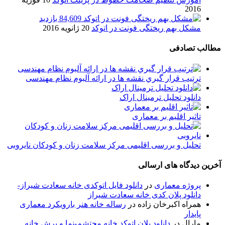
2016
84,609 بازدید
مشکل بهم ریختگی فونت در اتوکد
20 ژانویه 2016
مطالب تصادفی
ترتیب قرار گیري نقشه ها در ارائه آلبوم نظام مهندسی
دانلود تحلیل ترمینال اراک
تاثیر اقلیم بر معماری
تحلیل و بررسی اقلیمی مرکز سلامت زنان و کودکان نایروبی
آخرین دیدگاه های ارسالی
پروژه معماری
در
دانلود فایل اتوکدی خانه سعادت شیراز-
دانلود پلان کدی خانه سعادت شیراز
همراه اکبرخان زاده
در
رساله خانه هنر بارویکرد معماری
پایدار
مارال
در
دانلود پلان اتوکد خانه محتشم-نما و برش خانه