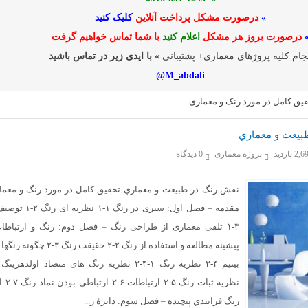
»
درصورت مشکل پرداخت آنلاین
کلیک کنید
درصورت بروز هر مشکل
اعلام کنید
با شما تماس خواهیم گرفت
جام کلیه پروژهای معماری+ پشتیبانی
» با ایدی زیر در تماس باشید
M_abdali@
یق کامل در مورد رنگ و معماری
بيعت و معماري
2 بازدید
پروژه معماری
0 دیدگاه
نقش رنگ در طبيعت و معماري تحقیق-کامل-در-مورد-رنگ-و-معم
مقدمه – فصل اول: سیری در رنگ ۱-۱
پیشینه مطالعه و استفاده از رنگ ۲-۲ حقیقت رنگ 
نظریه ثبات رن
رنگ فرایندي پیچیده – فصل سوم: دایرۀ ر...