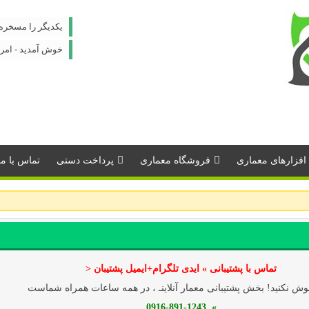
یكدیگر را مسخره ن
خوش آمدید - امروز : پنج 
افزارهای معماری
فروشگاه معماری
پرداخت دستی
تماس با مـــ
تماس با پشتیبانی » ایدی تلگرام+ایمیل پشتیبان <
ش نکنید! بخش پشتیبانی معمار آنلاینـ ، در همه ساعات همراه شماست
» 0916-891-1243