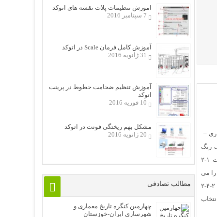
اموزش تنظیمات پلات نقشه های اتوکد
7 سپتامبر 2016
آموزش کامل فرمان Scale در اتوکد
31 ژانویه 2016
آموزش تنظیم ضخامت خطوط در پرینت
اتوکد
10 فوریه 2016
مشکل بهم ریختگی فونت در اتوکد
اری –
20 ژانویه 2016
 نظریه ای رنگ ۲-۱ توصیف رنگ
۳-۱ تلقی معماری از طراحی رنگ – فصل دوم: رنگ و ارتباطات ۱-۲
۳-۲ چگونه رنگها را می
مطالب تصادفی
بینیم ۴-۲ نظریه رنگ ۱-۴-۲ نظریه رنگ های متضاد اولدهرینگ ۲-۴-۲
گ ۵-۲ ارتباطات ۶-۲ ارتباطی بودن نماد رنگ ۷-۲ انتخاب
چهارمین کنگره تاریخ معماری و
شهرسازی ایران-خوزستان