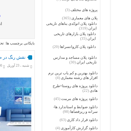
پروژه های مختلف
(3)
»
پلان های معماری
(365)
دانلود پلان اتوکدی بناهای تاریخی
ان
ایران
(319)
دانلود پلان بازارهای تاریخی
ایران
(35)
بایگانی برچسب ها: تحق
دانلود پلان کاروانسراها
(20)
نقش رنگ در ط
دانلود پلان مساجد و مدارس
تاریخی ایران
(30)
شنبه ، 23 آوریل
,690
دانلود بهترین و کم یاب ترین نرم
افزار های رشته معماری
(4)
دانلود پروژه های روستا+طرح
هادی
(22)
دانلود پروژه های مرمت
(45)
دانلود ضوابط و استاندارد ها-
سرانه و ریزفضاها
(98)
دانلود قرار داد کاری
(63)
دانلود گزارش کارآموزی
(4)