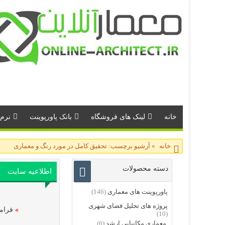
خانه
لینک های فروشگاه
بانک پاورپوینت
نرم 
خانه
»
آرشیو برچسب: تحقیق کامل در مورد رنگ و معماری
دسته محصولات
اطلاعیه سایت
پاورپوینت های معماری
(146)
پروژه های تحلیل فضای شهری
»
فرامو
(10)
معماری مکانیابی ارشد
(6)