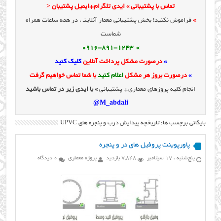
تماس با پشتیبانی » ایدی تلگرام+ایمیل پشتیبان <
»
فراموش نکنید! بخش پشتیبانی معمار آنلاینـ ، در همه ساعات همراه
شماست
» 0916-891-1243
»
درصورت مشکل پرداخت آنلاین
کلیک کنید
»
درصورت بروز هر مشکل
اعلام کنید
با شما تماس خواهیم گرفت
انجام کلیه پروژهای معماری+ پشتیبانی
» با ایدی زیر در تماس باشید
M_abdali@
بایگانی برچسب ها: تاریخچه پیدایش درب و پنجره های UPVC
پاورپوینت پروفیل های در و پنجره
پنج‌شنبه ، 17 سپتامبر
7,848 بازدید
پروژه معماری
0 دیدگاه