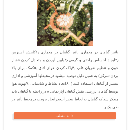
تاثیر گیاهان در معماری تاثیر گیاهان در معماری ۱٫کاهش استرس
۲٫ایجاد احساس راحتی و گرمی ۳٫پایین آوردن و متعادل کردن فشار
خون و تنظیم ضربان قلب ۴٫پاک کردن هوای اتاق ۵٫کمک برای بالا
بردن تمرکز ) به همین دلیل توصیه میشود در محیطها آموزشی و اداری
بیشتر از گیاهان استفاده کنید ) ۶٫ایجاد نشاط و شادمانی ۷٫تهویه هوا
توسط گیاهان بررسی نقش گیاهان آپارتمانی o در رابطه با گیاهان باید
متذکر شد که گیاهان به لحاظ تبخیر آب،درایجاد برودت درمحیط تأثیر در
طی یک ر...
ادامه مطلب