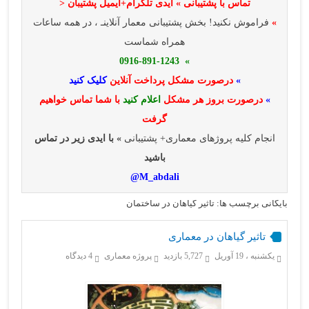
تماس با پشتیبانی » ایدی تلگرام+ایمیل پشتیبان <
»
فراموش نکنید! بخش پشتیبانی معمار آنلاینـ ، در همه ساعات
همراه شماست
» 0916-891-1243
»
درصورت مشکل پرداخت آنلاین
کلیک کنید
»
درصورت بروز هر مشکل
اعلام کنید
با شما تماس خواهیم
گرفت
انجام کلیه پروژهای معماری+ پشتیبانی
» با ایدی زیر در تماس
باشید
M_abdali@
بایگانی برچسب ها: تاثیر گیاهان در ساختمان
تاثیر گیاهان در معماری
یکشنبه ، 19 آوریل
5,727 بازدید
پروژه معماری
4 دیدگاه