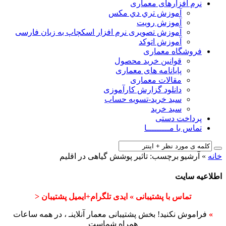
نرم افزارهای معماری
آﻣﻮزش ﺗﺮي دي ﻣﮑﺲ
آموزش رویت
آموزش تصویری نرم افزار اسکچاپ به زبان فارسی
آموزش اتوکد
فروشگاه معماری
قوانین خرید محصول
پایانامه های معماری
مقالات معماری
دانلود گزارش کارآموزی
سبد خرید-تسویه حساب
سبد خرید
پرداخت دستی
تماس با مـــــــــا
خانه
»
آرشیو برچسب: تاثیر پوشش گیاهی در اقلیم
اطلاعیه سایت
تماس با پشتیبانی » ایدی تلگرام+ایمیل پشتیبان <
»
فراموش نکنید! بخش پشتیبانی معمار آنلاینـ ، در همه ساعات
همراه شماست