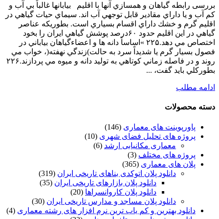
بررسی رابطه گياهان و همسازي آنها با اقليم بيابانها غالباً بي آب و
كم آب و يا داراي مقادير قابل توجهي آب اند. سيماي حيات گياهي در
اقليم گرم و خشك داراي اقسام بسياري است. بطوريكه عناصر
گياهي در اين اقليم حدود ۶۰درصد پوشش گياهي ايران را بخود
اختصاص مي دهد.۲۲۵ »اساساً دانه ها و اعضاءگياهان بياباني در
فصول بسيار گرم يا شديداً سرد به حالت)زندگي نهفته(، خواب مي
روند و در فاصله زماني كوتاهي به توليد دانه و ميوه مي پردازند.۲۲۶
بطوركلي بايد گفت، ...
ادامه مطلب
دسته محصولات
پاورپوینت های معماری
(146)
پروژه های تحلیل فضای شهری
(10)
معماری مکانیابی ارشد
(6)
پروژه های مختلف
(3)
پلان های معماری
(365)
دانلود پلان اتوکدی بناهای تاریخی ایران
(319)
دانلود پلان بازارهای تاریخی ایران
(35)
دانلود پلان کاروانسراها
(20)
دانلود پلان مساجد و مدارس تاریخی ایران
(30)
دانلود بهترین و کم یاب ترین نرم افزار های رشته معماری
(4)