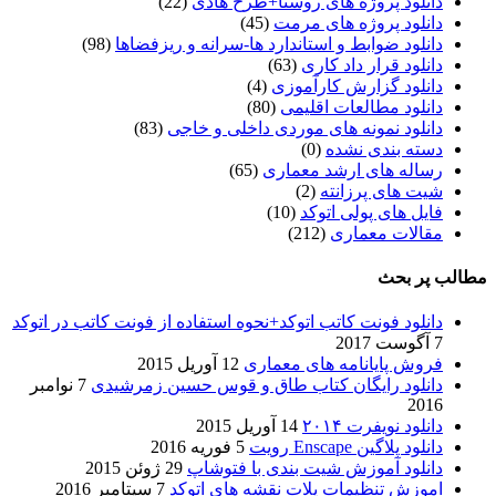
دانلود پروژه های روستا+طرح هادی
(22)
دانلود پروژه های مرمت
(45)
دانلود ضوابط و استاندارد ها-سرانه و ریزفضاها
(98)
دانلود قرار داد کاری
(63)
دانلود گزارش کارآموزی
(4)
دانلود مطالعات اقلیمی
(80)
دانلود نمونه های موردی داخلی و خاجی
(83)
دسته بندی نشده
(0)
رساله های ارشد معماری
(65)
شیت های پرزانته
(2)
فایل های پولی اتوکد
(10)
مقالات معماری
(212)
مطالب پر بحث
دانلود فونت کاتب اتوکد+نحوه استفاده از فونت کاتب در اتوکد
7 آگوست 2017
فروش پایانامه های معماری
12 آوریل 2015
دانلود رایگان کتاب طاق و قوس حسین زمرشیدی
7 نوامبر
2016
دانلود نویفرت ۲۰۱۴
14 آوریل 2015
دانلود پلاگین Enscape رویت
5 فوریه 2016
دانلود آموزش شیت بندی با فتوشاپ
29 ژوئن 2015
اموزش تنظیمات پلات نقشه های اتوکد
7 سپتامبر 2016