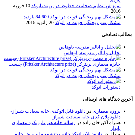
آموزش تنظیم ضخامت خطوط در پرینت اتوکد
10 فوریه
2016
84,609 بازدید
مشکل بهم ریختگی فونت در اتوکد
20 ژانویه 2016
مطالب تصادفی
تحلیل و انالیز مدرسه باوهاس
جایزه معماری پریتزکر (Pritzker Architecture prize) چیست
مشکل بهم ریختگی فونت در اتوکد
دستورات اتوکد
آخرین دیدگاه های ارسالی
پروژه معماری
در
دانلود فایل اتوکدی خانه سعادت شیراز-
دانلود پلان کدی خانه سعادت شیراز
همراه اکبرخان زاده
در
رساله خانه هنر بارویکرد معماری
پایدار
مارال
در
دانلود پلان اتوکد خانه محتشم-نما و برش خانه