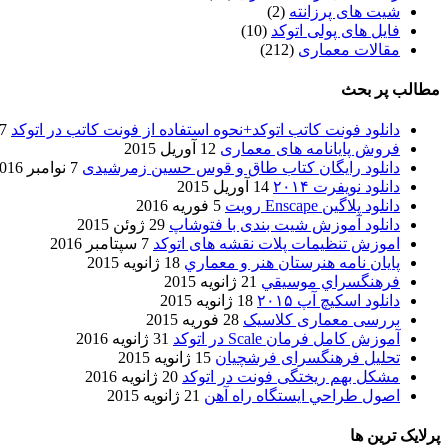
شیت های پرزانته
(2)
فایل های پولی اتوکد
(10)
مقالات معماری
(212)
مطالب پر بحث
دانلود فونت کاتب اتوکد+نحوه استفاده از فونت کاتب در اتوکد
7 آگوست 017
فروش پایانامه های معماری
12 آوریل 2015
دانلود رایگان کتاب طاق و قوس حسین زمرشیدی
7 نوامبر 2016
دانلود نویفرت ۲۰۱۴
14 آوریل 2015
دانلود پلاگین Enscape رویت
5 فوریه 2016
دانلود آموزش شیت بندی با فتوشاپ
29 ژوئن 2015
اموزش تنظیمات پلات نقشه های اتوکد
7 سپتامبر 2016
پایان نامه هنرستان هنر و معماري
18 ژانویه 2015
فرهنگسراي موسيقي
21 ژانویه 2015
دانلود اسکیچ آپ ۲۰۱۵
18 ژانویه 2015
بررسی معماری کلاسیک
28 فوریه 2015
آموزش کامل فرمان Scale در اتوکد
31 ژانویه 2016
تحلیل فرهنگسرای فرشچیان
15 ژانویه 2015
مشکل بهم ریختگی فونت در اتوکد
20 ژانویه 2016
اصول طراحي ایستگاه راه آهن
21 ژانویه 2015
پرلایک ترین ها