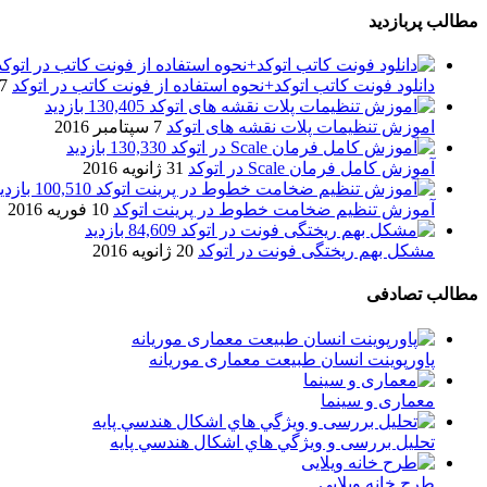
مطالب پربازدید
دانلود فونت کاتب اتوکد+نحوه استفاده از فونت کاتب در اتوکد
7 آگوست 017
130,405 بازدید
اموزش تنظیمات پلات نقشه های اتوکد
7 سپتامبر 2016
130,330 بازدید
آموزش کامل فرمان Scale در اتوکد
31 ژانویه 2016
100,510 بازدید
آموزش تنظیم ضخامت خطوط در پرینت اتوکد
10 فوریه 2016
84,609 بازدید
مشکل بهم ریختگی فونت در اتوکد
20 ژانویه 2016
مطالب تصادفی
پاورپوینت انسان طبیعت معماری موریانه
معماری و سینما
تحلیل بررسی و ويژگي هاي اشكال هندسي پايه
طرح خانه ویلایی