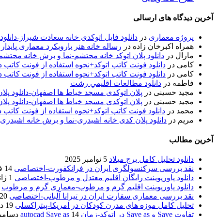
آخرین دیدگاه های ارسالی
پروژه معماری
در
دانلود فایل اتوکدی خانه سعادت شیراز-دانلو
همراه اکبرخان زاده
در
رساله خانه هنر بارویکرد معماری پایدار
مارال
در
دانلود پلان اتوکد خانه محتشم-نما و برش خانه محتشم
کامی
در
دانلود فونت کاتب اتوکد+نحوه استفاده از فونت کاتب در
کامی
در
دانلود فونت کاتب اتوکد+نحوه استفاده از فونت کاتب در
فاطمه
در
دانلود مطالعات اقليمي رشت
مجید حسینی
در
پلان اتوکدی مسجد خیاط ها اصفهان-دانلود پل
مجید حسینی
در
پلان اتوکدی مسجد خیاط ها اصفهان-دانلود پل
محمد
در
دانلود فونت کاتب اتوکد+نحوه استفاده از فونت کاتب د
مریم
در
دانلود پلان کدی خانه اشیدری-نما و برش خانه اشیدری
آخرین مطالب
دانلود تحلیل کامل برج میلاد
5 نوامبر 2025
نقد بررسی سرکنسولگری ایران در فرانکفورت-اختصاصی
14 فوریه 2020
دانلود پاورپوینت رایگان اقلیم معتدل و مرطوب-اختصاصی
1 ژانویه 2020
دانلود پاورپوینت اقلیم گرم و مرطوب-معماری گرم و مرطوب
نقد بررسی معماری سفارت ایران در تیرانا آلبانی-اختصاصی
20 دسامبر 2019
تحلیل کامل موزه های مدرن کودکان در امریکا-پیتراکسلی
19 دسامبر 2019
تفاوت Save و Save as در اتوکد-زمان autocad Save as
14 دسامبر 2019