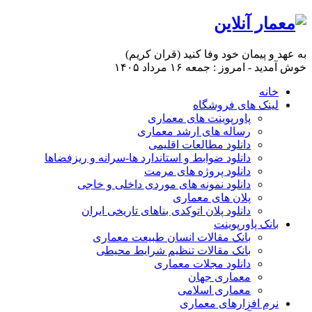
به عهد و پیمان خود وفا کنید (قران کریم)
خوش آمدید - امروز : جمعه ۱۶ مرداد ۱۴۰۵
خانه
لینک های فروشگاه
پاورپوینت های معماری
رساله های ارشد معماری
دانلود مطالعات اقلیمی
دانلود ضوابط و استاندارد ها-سرانه و ریزفضاها
دانلود پروژه های مرمت
دانلود نمونه های موردی داخلی و خاجی
پلان های معماری
دانلود پلان اتوکدی بناهای تاریخی ایران
بانک پاورپوینت
بانک مقالات انسان طبیعت معماری
بانک مقالات تنظیم شرایط محیطی
دانلود مجلات معماری
معماری جهان
معماری اسلامی
نرم افزارهای معماری