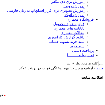
آﻣﻮزش ﺗﺮي دي ﻣﮑﺲ
آموزش رویت
آموزش تصویری نرم افزار اسکچاپ به زبان فارسی
آموزش اتوکد
فروشگاه معماری
قوانین خرید محصول
پایانامه های معماری
مقالات معماری
دانلود گزارش کارآموزی
سبد خرید-تسویه حساب
سبد خرید
پرداخت دستی
تماس با مـــــــــا
خانه
»
آرشیو برچسب: بهم ریختگی فونت در پرینت اتوکد
اطلاعیه سایت
»
فر