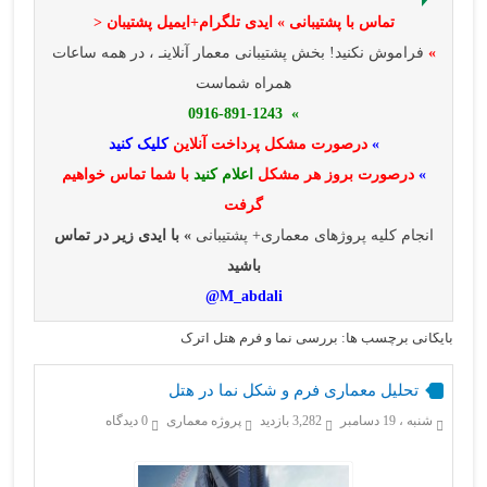
تماس با پشتیبانی » ایدی تلگرام+ایمیل پشتیبان <
»
فراموش نکنید! بخش پشتیبانی معمار آنلاینـ ، در همه ساعات
همراه شماست
» 0916-891-1243
»
درصورت مشکل پرداخت آنلاین
کلیک کنید
»
درصورت بروز هر مشکل
اعلام کنید
با شما تماس خواهیم
گرفت
انجام کلیه پروژهای معماری+ پشتیبانی
» با ایدی زیر در تماس
باشید
M_abdali@
بایگانی برچسب ها: بررسی نما و فرم هتل اترک
تحلیل معماری فرم و شکل نما در هتل
شنبه ، 19 دسامبر
3,282 بازدید
پروژه معماری
0 دیدگاه