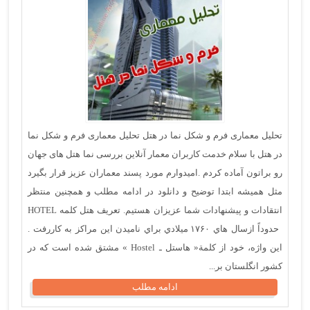
تحلیل معماری فرم و شکل نما در هتل تحلیل معماری فرم و شکل نما
در هتل با سلام خدمت کاربران معمار آنلاین بررسی نما هتل های جهان
رو براتون آماده کردم .امیدوارم مورد پسند معماران عزیز قرار بگیرد
مثل همیشه ابتدا توضیح و دانلود در ادامه مطلب و همچنین منتظر
انتقادات و پیشنهادات شما عزیزان هستیم. تعریف هتل كلمه HOTEL
حدوداً ازسال هاي ۱۷۶۰ ميلادي براي ناميدن اين مراكز به کاررفت .
اين واژه، خود از كلمة« هاستل ـ Hostel » مشتق شده است كه در
كشور انگلستان بر...
ادامه مطلب