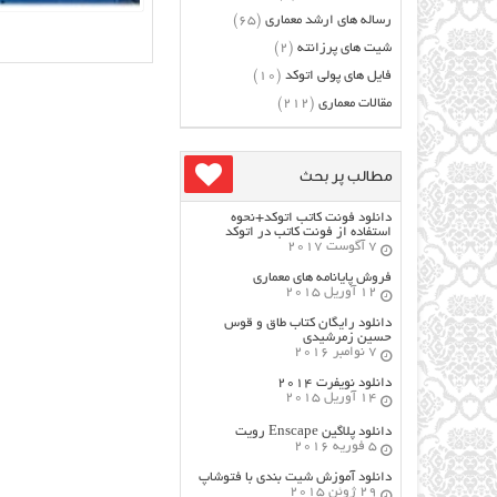
رساله های ارشد معماری
(65)
شیت های پرزانته
(2)
فایل های پولی اتوکد
(10)
مقالات معماری
(212)
مطالب پر بحث
دانلود فونت کاتب اتوکد+نحوه
استفاده از فونت کاتب در اتوکد
7 آگوست 2017
فروش پایانامه های معماری
12 آوریل 2015
دانلود رایگان کتاب طاق و قوس
حسین زمرشیدی
7 نوامبر 2016
دانلود نویفرت ۲۰۱۴
14 آوریل 2015
دانلود پلاگین Enscape رویت
5 فوریه 2016
دانلود آموزش شیت بندی با فتوشاپ
29 ژوئن 2015