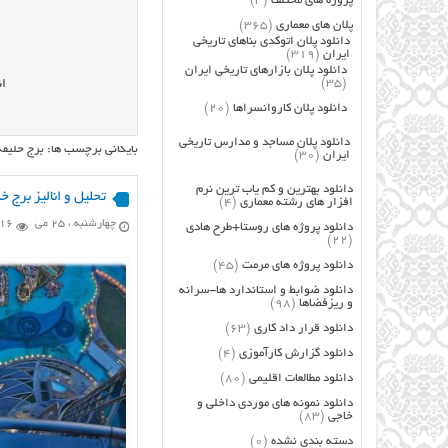
پروژه های مختلف
(3)
پلان های معماری
(365)
دانلود پلان اتوکدی بناهای تاریخی
ایران
(319)
دانلود پلان بازارهای تاریخی ایران
(35)
ان
دانلود پلان کاروانسراها
(20)
دانلود پلان مساجد و مدارس تاریخی
بایگانی برچسب ها: برج خلیف
ایران
(30)
دانلود بهترین و کم یاب ترین نرم
تحلیل و انالیز برج خ
افزار های رشته معماری
(4)
چهارشنبه ، 25 می
4,216 
دانلود پروژه های روستا+طرح هادی
(22)
دانلود پروژه های مرمت
(45)
دانلود ضوابط و استاندارد ها-سرانه
و ریزفضاها
(98)
دانلود قرار داد کاری
(63)
دانلود گزارش کارآموزی
(4)
دانلود مطالعات اقلیمی
(80)
دانلود نمونه های موردی داخلی و
خاجی
(83)
دسته بندی نشده
(0)