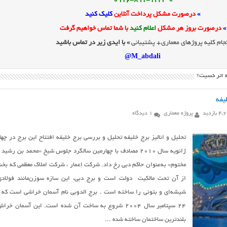
» 0916-891-1243
»
درصورت مشکل پرداخت آنلاین
کلیک کنید
»
درصورت بروز هر مشکل
اعلام کنید
با شما تماس خواهیم گرفت
جام کلیه پروژهای معماری+ پشتیبانی
» با ایدی زیر در تماس باشید
M_abdali@
ه اثر کسیت؟
لیفه
بازدید
پروژه معماری
1 دیدگاه
تحلیل و انالیز برج خلیفه تحلیل و بررسی برج خلیفه افتتاح اين برج در چها
ژانويه سال ۲۰۱۰ مصادف با چهارمين سالگرد جلوس شيخ «محمد‌ بن‌ رشيد 
مختوم» به‌عنوان حاکم دبي رخ داد. شرکت إعمار ، شرکت املاک معظمی که بخ
از آن تحت مالکیت دولت است و برج دبی، این سازه سوزن‌مانند فولادی
شیشه‌ای و بتونی را ساخته است . برج الدوبي نام آسمان خراشي است که 
۲۴ سپتامبر سال ۲۰۰۴ شروع به ساخت آن شده است. اين آسمان خرا
بلندترين ساختمان ساخته شده ...