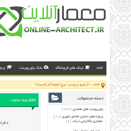
خانه
لینک های فروشگاه
بانک پاورپوینت
نرم 
خانه
»
آرشیو برچسب: برج خلیفه اثر کسیت؟
دسته محصولات
اطلاعیه سایت
پاورپوینت های معماری
(146)
پروژه های تحلیل فضای شهری
(10)
معماری مکانیابی ارشد
(6)
»
فرام