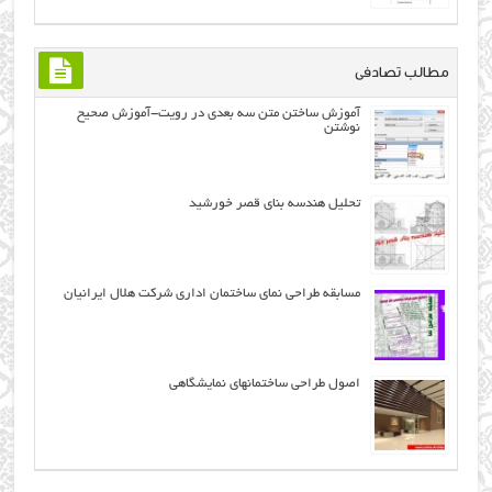
مطالب تصادفی
آموزش ساختن ﻣﺘﻦ ﺳﻪ ﺑﻌﺪﻱ در رویت-آموزش صحیح
نوشتن
تحلیل هندسه بنای قصر خورشید
مسابقه طراحی نمای ساختمان اداری شرکت هلال ایرانیان
اصول طراحی ساختمانهاي نمايشگاهي