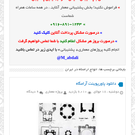
»
فراموش نکنید! بخش پشتیبانی معمار آنلاینـ ، در همه ساعات همراه
شماست
» 0916-891-1243
»
درصورت مشکل پرداخت آنلاین
کلیک کنید
»
درصورت بروز هر مشکل
اعلام کنید
با شما تماس خواهیم گرفت
انجام کلیه پروژهای معماری+ پشتیبانی
» با ایدی زیر در تماس باشید
M_abdali@
بایگانی برچسب ها: انواع آرامگاه در ايران
دانلود پاورپوینت آرامگاه
دوشنبه ، 18 جولای
6,010 بازدید
پروژه معماری
9 دیدگاه