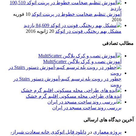
100,510
بازدید
آموزش تنظیم ضخامت خطوط در پرینت اتوکد
10 فوریه
2016
84,609 بازدید
مشکل بهم ریختگی فونت در اتوکد
20 ژانویه 2016
مطالب تصادفی
آموزش نصب و کرک پلاگین MultiScatter
چطور در رویت پله ترسیم کنیم-آموزش دستور Stairs در
رویت
ایده های طراحی محله مسکونی اقلیم گرم خشک
بررسی روند ساخت مسجد در ایران
آخرین دیدگاه های ارسالی
پروژه معماری
در
دانلود فایل اتوکدی خانه سعادت شیراز-