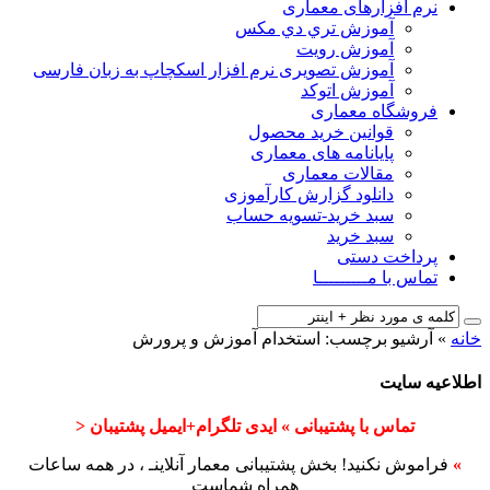
نرم افزارهای معماری
آﻣﻮزش ﺗﺮي دي ﻣﮑﺲ
آموزش رویت
آموزش تصویری نرم افزار اسکچاپ به زبان فارسی
آموزش اتوکد
فروشگاه معماری
قوانین خرید محصول
پایانامه های معماری
مقالات معماری
دانلود گزارش کارآموزی
سبد خرید-تسویه حساب
سبد خرید
پرداخت دستی
تماس با مـــــــــا
خانه
»
آرشیو برچسب: استخدام آموزش و پرورش
اطلاعیه سایت
تماس با پشتیبانی » ایدی تلگرام+ایمیل پشتیبان <
»
فراموش نکنید! بخش پشتیبانی معمار آنلاینـ ، در همه ساعات
همراه شماست