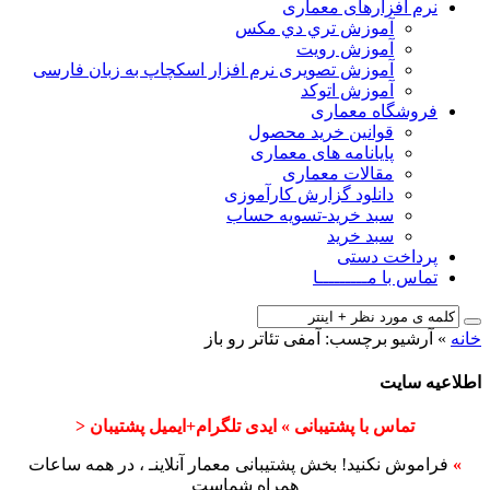
نرم افزارهای معماری
آﻣﻮزش ﺗﺮي دي ﻣﮑﺲ
آموزش رویت
آموزش تصویری نرم افزار اسکچاپ به زبان فارسی
آموزش اتوکد
فروشگاه معماری
قوانین خرید محصول
پایانامه های معماری
مقالات معماری
دانلود گزارش کارآموزی
سبد خرید-تسویه حساب
سبد خرید
پرداخت دستی
تماس با مـــــــــا
خانه
»
آرشیو برچسب: آمفی تئاتر رو باز
اطلاعیه سایت
تماس با پشتیبانی » ایدی تلگرام+ایمیل پشتیبان <
»
فراموش نکنید! بخش پشتیبانی معمار آنلاینـ ، در همه ساعات
همراه شماست