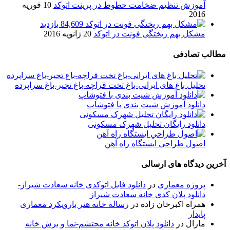
آموزش تنظیم ضخامت خطوط در پرینت اتوکد
10 فوریه
2016
84,609 بازدید
مشکل بهم ریختگی فونت در اتوکد
20 ژانویه 2016
مطالب تصادفی
تحلیل باغ های ایرانی-باغ تخت قراچه-باغ تجیر-باغ سراپرده
دانلود آموزش شیت بندی با فتوشاپ
دانلود رایگان تحلیل شهرک مسکونی
اصول طراحي ایستگاه راه آهن
آخرین دیدگاه های ارسالی
پروژه معماری
در
دانلود فایل اتوکدی خانه سعادت شیراز-
دانلود پلان کدی خانه سعادت شیراز
همراه اکبرخان زاده
در
رساله خانه هنر بارویکرد معماری
پایدار
مارال
در
دانلود پلان اتوکد خانه محتشم-نما و برش خانه