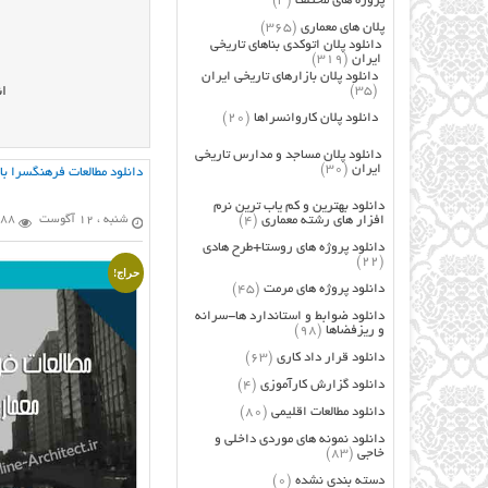
پروژه های مختلف
(3)
پلان های معماری
(365)
دانلود پلان اتوکدی بناهای تاریخی
ایران
(319)
دانلود پلان بازارهای تاریخی ایران
(35)
ان
دانلود پلان کاروانسراها
(20)
دانلود پلان مساجد و مدارس تاریخی
ایران
(30)
دانلود مطالعات فرهنگسرا با
دانلود بهترین و کم یاب ترین نرم
افزار های رشته معماری
(4)
شنبه ، 12 آگوست
988 باز
دانلود پروژه های روستا+طرح هادی
(22)
حراج!
دانلود پروژه های مرمت
(45)
دانلود ضوابط و استاندارد ها-سرانه
و ریزفضاها
(98)
دانلود قرار داد کاری
(63)
دانلود گزارش کارآموزی
(4)
دانلود مطالعات اقلیمی
(80)
دانلود نمونه های موردی داخلی و
خاجی
(83)
دسته بندی نشده
(0)