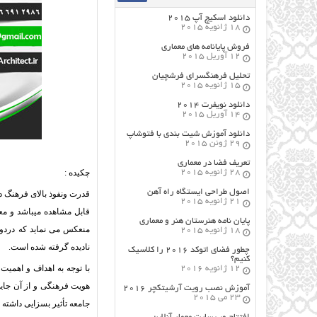
دانلود اسکیچ آپ ۲۰۱۵
18 ژانویه 2015
فروش پایانامه های معماری
12 آوریل 2015
تحلیل فرهنگسرای فرشچیان
15 ژانویه 2015
دانلود نویفرت ۲۰۱۴
14 آوریل 2015
دانلود آموزش شیت بندی با فتوشاپ
29 ژوئن 2015
تعریف فضا در معماری
چکیده :
28 ژانویه 2015
اصول طراحي ایستگاه راه آهن
قدرت ونفوذ بالای فرهنگ 
21 ژانویه 2015
قابل مشاهده میباشد و مع
پایان نامه هنرستان هنر و معماري
منعکس می نماید که دردور
18 ژانویه 2015
نادیده گرفته شده است.
چطور فضای اتوکد ۲۰۱۶ را کلاسیک
کنیم؟
با توجه به اهداف و اهمیت
12 ژانویه 2016
هویت فرهنگی و از آن جای
آموزش نصب رویت آرشیتکچر ۲۰۱۶
23 می 2015
جامعه تأثیر بسزایی داشته 