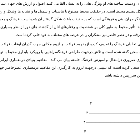
و دست ساخته های او ویژگی هایی را به انسان القا می کنند. اصول و ارزش های جهان بینی
 دهندی محیط است. در حقیقت محیط مصنوع با تناسبات و سمبل ها و نشانه ها وشکل و ر
انگر جهان بینی و فرهنگی است که در حقیقت باعث شکل گرفتن آن شده است. فرهنگ و مح
ارند. تأثیر محیط به طور کلی بر شخصیت و رفتارهای انان از گذشته های دور از نظر بسیاری 
رفته و در عصر حاضر نیز متفکران را در عرصه های مختلف به خود جلب کرده است.
 تحلیلی فرهنگ را تعریف کرده ازمفهوم فراغت و لزوم مکانی جهت گذران اوقات فراغت 
خن گفته شده است و تلاش درجهت طراحی فرهنگسراهایی با رویکرد پایداری محیط با تو
ی ضروری درانتقال و اموزش فرهنگ جامعه بیان می کند . مفاهیم بنیادی درمعماری ایرانی
و سعی کرده است که تبیینی درجهت لزوم به کارگیری این مفاهیم درمعماری عصرحاضر ج
ن سرزمین داشته باشد