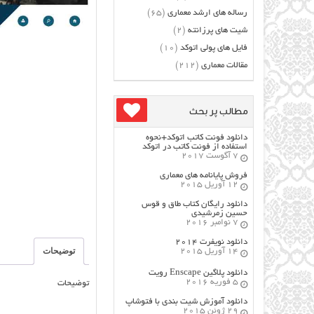
رساله های ارشد معماری
(65)
شیت های پرزانته
(2)
فایل های پولی اتوکد
(10)
مقالات معماری
(212)
مطالب پر بحث
دانلود فونت کاتب اتوکد+نحوه
استفاده از فونت کاتب در اتوکد
7 آگوست 2017
فروش پایانامه های معماری
12 آوریل 2015
دانلود رایگان کتاب طاق و قوس
حسین زمرشیدی
7 نوامبر 2016
دانلود نویفرت ۲۰۱۴
توضیحات
14 آوریل 2015
دانلود پلاگین Enscape رویت
5 فوریه 2016
توضیحات
دانلود آموزش شیت بندی با فتوشاپ
29 ژوئن 2015