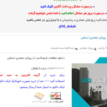
» 0916-891-1243
»
درصورت مشکل پرداخت آنلاین
کلیک کنید
»
درصورت بروز هر مشکل
اعلام کنید
با شما تماس خواهیم گرفت
جام کلیه پروژهای معماری+ پشتیبانی
» با ایدی زیر در تماس باشید
M_abdali@
 رویکرد معماری اسلامی
برای
دید
پروژه معماری
دیدگاه‌ها
بسته هستند
دانلود
مطالعات
فرهنگسرا
دانلود مطالعات فرهنگسرا با رویکرد معماری اسلامی
با
رویکرد
معماری
قیمت
قیمت
اسلامی
29,000
تومان
9,000
تومان
اصلی:
فعلی:
برای خرید از
گزینه افزدون به سبد خری
29,000 تومان
9,000 تومان.
استفاده کنید >>> بعد از خرید بصورت اتوماتیک لینک دان
بود.
لینک دانلود به ایمیل شما ارسال میشود