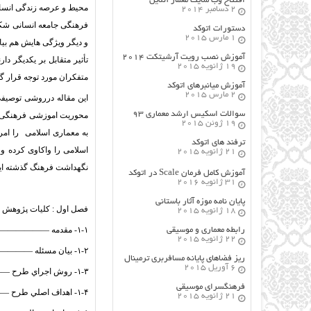
افتتاح وب سایت معمار آنلاین
محیط و عرصه زندگی انسان 
2 دسامبر 2014
فرهنگی جامعه انسانی شکل
دستورات اتوکد
1 مارس 2015
و دیگر ویژگی هایش هم بی
آموزش نصب رویت آرشیتکت ۲۰۱۴
تأثیر متقابل بر یکدیگر د
19 ژانویه 2015
متفکران مورد توجه قرار گ
آموزش میانبرهای اتوکد
2 مارس 2015
این مقاله درروشی توصیفی
سوالات اسکیس ارشد معماری ۹۳
محوریت اموزشی فرهنگی س
19 ژوئن 2015
به معماری اسلامی را امر
ترفند های اتوکد
اسلامی را واکاوی کرده 
21 ژانویه 2015
نگهداشت فرهنگ گذشته ای
آموزش کامل فرمان Scale در اتوکد
31 ژانویه 2016
پایان نامه موزه آثار باستانی
فصل اول : کلیات پژوهش
18 ژانویه 2015
۱-۱- مقدمه ——————————————————– ۲
رابطه معماری و موسیقی
22 ژانویه 2015
۱-۲- بيان مسئله —————————————————– ۳
ریز فضاهای پایانه مسافربری ترمینال
6 آوریل 2015
۱-۳- روش اجراي طرح ———————————————– ۴
فرهنگسراي موسيقي
۱-۴- اهداف اصلي طرح ———————————————–۴
21 ژانویه 2015