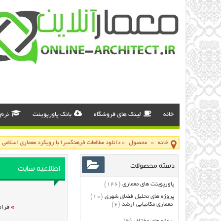
خانه
لینک های فروشگاه
بانک پاورپوینت
نرم 
خانه
»
محصول
»
دانلود مطالعات فرهنگسرا با رویکرد معماری اسلامی
دسته محصولات
اطلاعیه سایت
پاورپوینت های معماری
(146)
پروژه های تحلیل فضای شهری
(10)
معماری مکانیابی ارشد
(6)
»
فرام