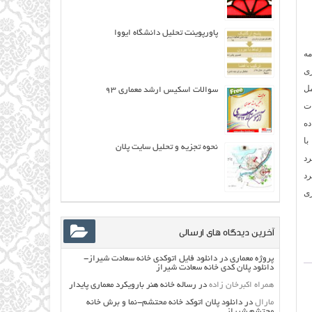
پاورپوینت تحلیل دانشگاه ایووا
مه
ری
مل
سوالات اسکیس ارشد معماری ۹۳
ات
ده
با
نحوه تجزیه و تحلیل سایت پلان
رد
د
ی
آخرین دیدگاه های ارسالی
پروژه معماری
در
دانلود فایل اتوکدی خانه سعادت شیراز-
دانلود پلان کدی خانه سعادت شیراز
همراه اکبرخان زاده
در
رساله خانه هنر بارویکرد معماری پایدار
مارال
در
دانلود پلان اتوکد خانه محتشم-نما و برش خانه
محتشم شیراز