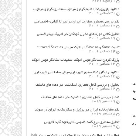
1 ژانویه 2020
دانلود پاورپوینت اقلیم گرم و مرطوب-معماری گرم و مرطوب
31 دسامبر 2019
نقد بررسی معماری سفارت ایران در تیرانا آلبانی-اختصاصی
20 دسامبر 2019
تحلیل کامل موزه های مدرن کودکان در امریکا-پیتراکسلی
19 دسامبر 2019
تفاوت Save و Save as در اتوکد-زمان autocad Save as
14 دسامبر 2019
بزرگ کردن نشانگر موس اتوکد-تنظیمات نشانگر موس اتوکد
13 دسامبر 2019
دانلود رایگان نقشه های شهرداری-پلان ساختمان شهرداری
13 دسامبر 2019
نی
تحلیل و بررسی کامل معماری اسکاتلند-در دهه های مختلف
12 دسامبر 2019
ود
نقد و بررسی کامل معماری دانمارک در دهه های مختلف
ته
9 دسامبر 2019
نقد سفارتخانه ایران در برزیل و سفارتخانه ایران در سوئد
8 دسامبر 2019
ری
تحلیل معماری برج گنبد قابوس-تاریخچه گنبد قابوس
 و
7 دسامبر 2019
فعال یا غیر فعال کردن ذخیره اتوماتیک در اتوکد-پسوند bak