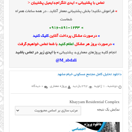
تماس با پشتیبانی » ایدی تلگرام+ایمیل پشتیبان <
»
فراموش نکنید! بخش پشتیبانی معمار آنلاینـ ، در همه ساعات همراه
شماست
» 0916-891-1243
»
درصورت مشکل پرداخت آنلاین
کلیک کنید
»
درصورت بروز هر مشکل
اعلام کنید
با شما تماس خواهیم گرفت
انجام کلیه پروژهای معماری+ پشتیبانی
» با ایدی زیر در تماس باشید
M_abdali@
دانلود تحلیل کامل مجتمع مسکوني خیام مشهد
دوشنبه ، 1 ژانویه
392 بازدید
پروژه معماری
0 دیدگاه
Khayyam Residential Complex
نمایش یک نتیجه