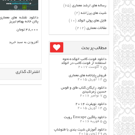
رساله های ارشد معماری
(65)
شیت های پرزانته
(2)
دانلود نقشه های معماری
فایل های پولی اتوکد
(10)
پلان خانه بهنام تبریز
مقالات معماری
(212)
48,000
تومان
افزودن به سبد خرید
مطالب پر بحث
دانلود فونت کاتب اتوکد+نحوه
استفاده از فونت کاتب در اتوکد
7 آگوست 2017
اشتراک گذاری
فروش پایانامه های معماری
12 آوریل 2015
دانلود رایگان کتاب طاق و قوس
حسین زمرشیدی
7 نوامبر 2016
دانلود نویفرت ۲۰۱۴
14 آوریل 2015
دانلود پلاگین Enscape رویت
5 فوریه 2016
دانلود آموزش شیت بندی با فتوشاپ
29 ژوئن 2015