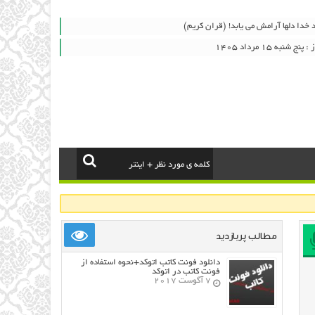
ياد خدا دلها آرامش می ‏يابد! (قران کریم)
به ۱۵ مرداد ۱۴۰۵
مطالب پربازدید
دانلود فونت کاتب اتوکد+نحوه استفاده از
فونت کاتب در اتوکد
7 آگوست 2017