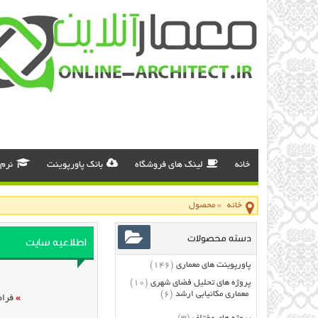
خانه
لینک های فروشگاه
بانک پاورپوینت
نرم 
خانه
»
محصول
دسته محصولات
اطلاعیه سایت
پاورپوینت های معماری
(146)
پروژه های تحلیل فضای شهری
(10)
معماری مکانیابی ارشد
(6)
»
فرام