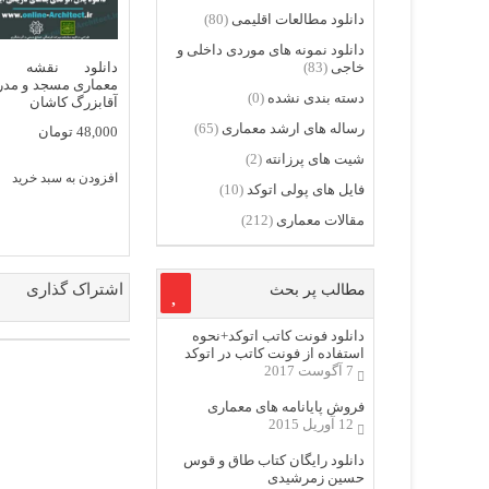
دانلود مطالعات اقلیمی
(80)
دانلود نمونه های موردی داخلی و
خاجی
(83)
دانلود نقشه ه
معماری مسجد و مد
دسته بندی نشده
(0)
آقابزرگ کاشان
رساله های ارشد معماری
(65)
48,000
تومان
شیت های پرزانته
(2)
افزودن به سبد خرید
فایل های پولی اتوکد
(10)
مقالات معماری
(212)
اشتراک گذاری
مطالب پر بحث
دانلود فونت کاتب اتوکد+نحوه
استفاده از فونت کاتب در اتوکد
7 آگوست 2017
فروش پایانامه های معماری
12 آوریل 2015
دانلود رایگان کتاب طاق و قوس
حسین زمرشیدی