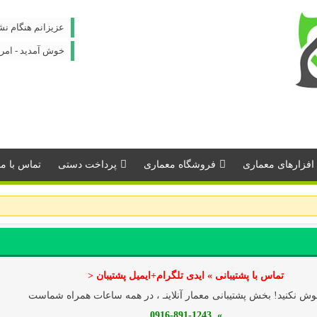
عزیزانم هنگام نش
خوش آمدید - امروز : شنبه 
افزارهای معماری
فروشگاه معماری
پرداخت دستی
تماس با مـــ
تماس با پشتیبانی » ایدی تلگرام+ایمیل پشتیبان <
ش نکنید! بخش پشتیبانی معمار آنلاینـ ، در همه ساعات همراه شماست
» 0916-891-1243