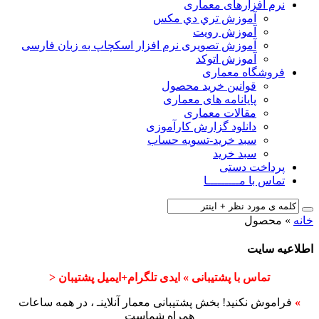
نرم افزارهای معماری
آﻣﻮزش ﺗﺮي دي ﻣﮑﺲ
آموزش رویت
آموزش تصویری نرم افزار اسکچاپ به زبان فارسی
آموزش اتوکد
فروشگاه معماری
قوانین خرید محصول
پایانامه های معماری
مقالات معماری
دانلود گزارش کارآموزی
سبد خرید-تسویه حساب
سبد خرید
پرداخت دستی
تماس با مـــــــــا
خانه
»
محصول
اطلاعیه سایت
تماس با پشتیبانی » ایدی تلگرام+ایمیل پشتیبان <
»
فراموش نکنید! بخش پشتیبانی معمار آنلاینـ ، در همه ساعات
همراه شماست