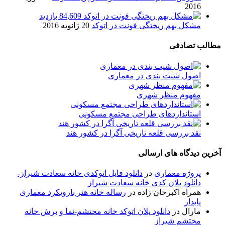
2016
84,609 بازدید
مشکل بهم ریختگی فونت در اتوکد
20 ژانویه 2016
مطالب تصادفی
اصول شیت بندی در معماری
مفهوم منظر شهری
استانداردهای طراحی مجتمع مسکونی
نقد بررسی قلعه تاریخی آگرا در کشور هند
آخرین دیدگاه های ارسالی
پروژه معماری
در
دانلود فایل اتوکدی خانه سعادت شیراز-
دانلود پلان کدی خانه سعادت شیراز
همراه اکبرخان زاده
در
رساله خانه هنر بارویکرد معماری
پایدار
مارال
در
دانلود پلان اتوکد خانه محتشم-نما و برش خانه
محتشم شیراز