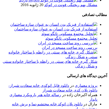
84,609 بازدید
مشکل بهم ریختگی فونت در اتوکد
20 ژانویه 2016
مطالب تصادفی
استفاده از فیزیک بدن انسان به عنوان سازه ساختمان
تحلیل مجتمع مسکونی تانگو سوئد
بررسی روند ساخت مسجد در ایران
شکل گیری خانه های سنتی در رابطه با ساختار خانواده سنتی
و شکل زندگی
آخرین دیدگاه های ارسالی
پروژه معماری
در
دانلود فایل اتوکدی خانه سعادت شیراز-
دانلود پلان کدی خانه سعادت شیراز
همراه اکبرخان زاده
در
رساله خانه هنر بارویکرد معماری
پایدار
مارال
در
دانلود پلان اتوکد خانه محتشم-نما و برش خانه
محتشم شیراز