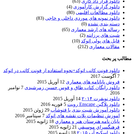
دانلود قرار داد کاری
(63)
دانلود گزارش کارآموزی
(4)
دانلود مطالعات اقلیمی
(80)
دانلود نمونه های موردی داخلی و خاجی
(83)
دسته بندی نشده
(0)
رساله های ارشد معماری
(65)
شیت های پرزانته
(2)
فایل های پولی اتوکد
(10)
مقالات معماری
(212)
مطالب پر بحث
دانلود فونت کاتب اتوکد+نحوه استفاده از فونت کاتب در اتوکد
7 آگوست 2017
فروش پایانامه های معماری
12 آوریل 2015
دانلود رایگان کتاب طاق و قوس حسین زمرشیدی
7 نوامبر
2016
دانلود نویفرت ۲۰۱۴
14 آوریل 2015
دانلود پلاگین Enscape رویت
5 فوریه 2016
دانلود آموزش شیت بندی با فتوشاپ
29 ژوئن 2015
اموزش تنظیمات پلات نقشه های اتوکد
7 سپتامبر 2016
پایان نامه هنرستان هنر و معماري
18 ژانویه 2015
فرهنگسراي موسيقي
21 ژانویه 2015
دانلود اسکیچ آپ ۲۰۱۵
18 ژانویه 2015