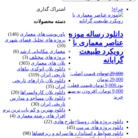
حراج!
اشتراک گذاری
دسته محصولات
دانلود رساله موزه
پاورپوینت های معماری
(146)
پروژه های تحلیل فضای شهری
عناصر معماری با
(10)
رویکرد طبیعت
معماری مکانیابی ارشد
(6)
پروژه های مختلف
(3)
گرایانه
پلان های معماری
(365)
دانلود پلان اتوکدی بناهای
29,000
تومان
قیمت اصلی:
تاریخی ایران
(319)
29,000 تومان
دانلود پلان بازارهای تاریخی
بود.
9,000
تومان
قیمت فعلی:
ایران
(35)
9,000 تومان.
افزودن به سبد
دانلود پلان کاروانسراها
(20)
خرید
دانلود پلان مساجد و مدارس
تاریخی ایران
(30)
دانلود بهترین و کم یاب ترین نرم
افزار های رشته معماری
(4)
دانلود پروژه های روستا+طرح هادی
(22)
دانلود پروژه های مرمت
(45)
دانلود ضوابط و استاندارد ها-سرانه و ریزفضاها
(98)