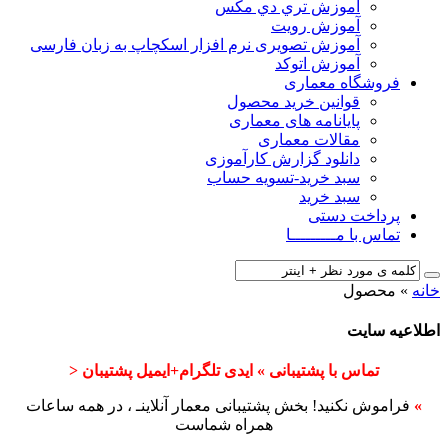
آﻣﻮزش ﺗﺮي دي ﻣﮑﺲ
آموزش رویت
آموزش تصویری نرم افزار اسکچاپ به زبان فارسی
آموزش اتوکد
فروشگاه معماری
قوانین خرید محصول
پایانامه های معماری
مقالات معماری
دانلود گزارش کارآموزی
سبد خرید-تسویه حساب
سبد خرید
پرداخت دستی
تماس با مـــــــــا
خانه
»
محصول
اطلاعیه سایت
تماس با پشتیبانی » ایدی تلگرام+ایمیل پشتیبان <
»
فراموش نکنید! بخش پشتیبانی معمار آنلاینـ ، در همه ساعات
همراه شماست