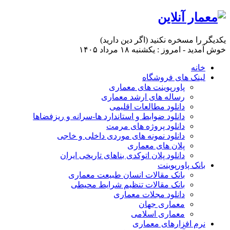
یكدیگر را مسخره نكنید (اگر دین دارید)
خوش آمدید - امروز : یکشنبه ۱۸ مرداد ۱۴۰۵
خانه
لینک های فروشگاه
پاورپوینت های معماری
رساله های ارشد معماری
دانلود مطالعات اقلیمی
دانلود ضوابط و استاندارد ها-سرانه و ریزفضاها
دانلود پروژه های مرمت
دانلود نمونه های موردی داخلی و خاجی
پلان های معماری
دانلود پلان اتوکدی بناهای تاریخی ایران
بانک پاورپوینت
بانک مقالات انسان طبیعت معماری
بانک مقالات تنظیم شرایط محیطی
دانلود مجلات معماری
معماری جهان
معماری اسلامی
نرم افزارهای معماری