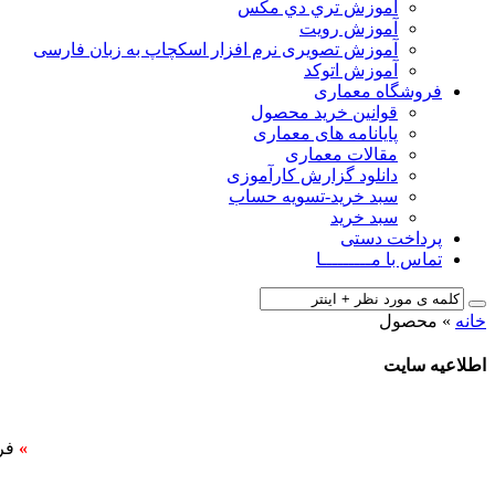
آﻣﻮزش ﺗﺮي دي ﻣﮑﺲ
آموزش رویت
آموزش تصویری نرم افزار اسکچاپ به زبان فارسی
آموزش اتوکد
فروشگاه معماری
قوانین خرید محصول
پایانامه های معماری
مقالات معماری
دانلود گزارش کارآموزی
سبد خرید-تسویه حساب
سبد خرید
پرداخت دستی
تماس با مـــــــــا
خانه
»
محصول
اطلاعیه سایت
»
فر