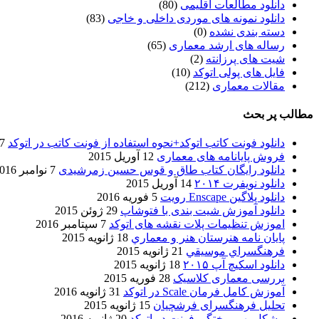
دانلود مطالعات اقلیمی
(80)
دانلود نمونه های موردی داخلی و خاجی
(83)
دسته بندی نشده
(0)
رساله های ارشد معماری
(65)
شیت های پرزانته
(2)
فایل های پولی اتوکد
(10)
مقالات معماری
(212)
مطالب پر بحث
دانلود فونت کاتب اتوکد+نحوه استفاده از فونت کاتب در اتوکد
7 آگوست 017
فروش پایانامه های معماری
12 آوریل 2015
دانلود رایگان کتاب طاق و قوس حسین زمرشیدی
7 نوامبر 2016
دانلود نویفرت ۲۰۱۴
14 آوریل 2015
دانلود پلاگین Enscape رویت
5 فوریه 2016
دانلود آموزش شیت بندی با فتوشاپ
29 ژوئن 2015
اموزش تنظیمات پلات نقشه های اتوکد
7 سپتامبر 2016
پایان نامه هنرستان هنر و معماري
18 ژانویه 2015
فرهنگسراي موسيقي
21 ژانویه 2015
دانلود اسکیچ آپ ۲۰۱۵
18 ژانویه 2015
بررسی معماری کلاسیک
28 فوریه 2015
آموزش کامل فرمان Scale در اتوکد
31 ژانویه 2016
تحلیل فرهنگسرای فرشچیان
15 ژانویه 2015
مشکل بهم ریختگی فونت در اتوکد
20 ژانویه 2016