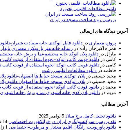
دانلود مطالعات اقلیمی بجنورد
بررسی روند ساخت مسجد در ایران
آخرین دیدگاه های ارسالی
پروژه معماری
در
دانلود فایل اتوکدی خانه سعادت شیراز-دانلو
همراه اکبرخان زاده
در
رساله خانه هنر بارویکرد معماری پایدار
مارال
در
دانلود پلان اتوکد خانه محتشم-نما و برش خانه محتشم
کامی
در
دانلود فونت کاتب اتوکد+نحوه استفاده از فونت کاتب در
کامی
در
دانلود فونت کاتب اتوکد+نحوه استفاده از فونت کاتب در
فاطمه
در
دانلود مطالعات اقليمي رشت
مجید حسینی
در
پلان اتوکدی مسجد خیاط ها اصفهان-دانلود پل
مجید حسینی
در
پلان اتوکدی مسجد خیاط ها اصفهان-دانلود پل
محمد
در
دانلود فونت کاتب اتوکد+نحوه استفاده از فونت کاتب د
مریم
در
دانلود پلان کدی خانه اشیدری-نما و برش خانه اشیدری
آخرین مطالب
دانلود تحلیل کامل برج میلاد
5 نوامبر 2025
نقد بررسی سرکنسولگری ایران در فرانکفورت-اختصاصی
14 فوریه 2020
دانلود پاورپوینت رایگان اقلیم معتدل و مرطوب-اختصاصی
1 ژانویه 2020