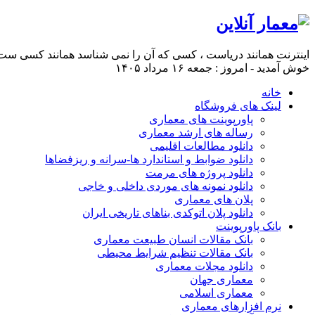
اینترنت همانند دریاست ، کسی که آن را نمی شناسد همانند کسی ست ک
خوش آمدید - امروز : جمعه ۱۶ مرداد ۱۴۰۵
خانه
لینک های فروشگاه
پاورپوینت های معماری
رساله های ارشد معماری
دانلود مطالعات اقلیمی
دانلود ضوابط و استاندارد ها-سرانه و ریزفضاها
دانلود پروژه های مرمت
دانلود نمونه های موردی داخلی و خاجی
پلان های معماری
دانلود پلان اتوکدی بناهای تاریخی ایران
بانک پاورپوینت
بانک مقالات انسان طبیعت معماری
بانک مقالات تنظیم شرایط محیطی
دانلود مجلات معماری
معماری جهان
معماری اسلامی
نرم افزارهای معماری