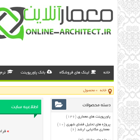
خانه
لینک های فروشگاه
بانک پاورپوینت
نرم 
خانه
»
محصول
دسته محصولات
اطلاعیه سایت
پاورپوینت های معماری
(146)
پروژه های تحلیل فضای شهری
(10)
معماری مکانیابی ارشد
(6)
»
فرام