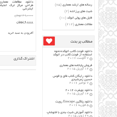
دانلود مطالعات معماری
رساله های ارشد معماری
(65)
طراحی مرکز ترک اعتیاد
اینترنتی
شیت های پرزانته
(2)
قیمت
29,000
تومان
فایل های پولی اتوکد
(10)
قیمت
اصلی:
9,000
تومان
مقالات معماری
(212)
فعلی:
29,000 تومان
افزودن به سبد خرید
بود.
9,000 تومان.
مطالب پر بحث
دانلود فونت کاتب اتوکد+نحوه
استفاده از فونت کاتب در اتوکد
7 آگوست 2017
اشتراک گذاری
فروش پایانامه های معماری
12 آوریل 2015
دانلود رایگان کتاب طاق و قوس
حسین زمرشیدی
7 نوامبر 2016
دانلود نویفرت ۲۰۱۴
14 آوریل 2015
دانلود پلاگین Enscape رویت
5 فوریه 2016
دانلود آموزش شیت بندی با فتوشاپ
29 ژوئن 2015