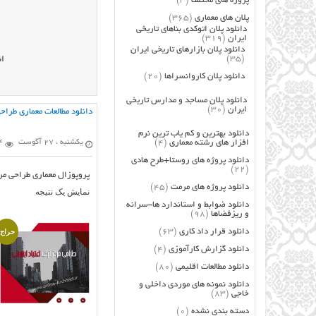
پروژه های مختلف
(3)
پلان های معماری
(365)
دانلود پلان اتوکدی بناهای تاریخی
ایران
(319)
دانلود پلان بازارهای تاریخی ایران
(35)
ان
دانلود پلان کاروانسراها
(20)
دانلود پلان مساجد و مدارس تاریخی
ایران
(30)
دانلود مطالعات معماری طراحی
دانلود بهترین و کم یاب ترین نرم
افزار های رشته معماری
(4)
یکشنبه ، 27 آگوست
64
دانلود پروژه های روستا+طرح هادی
(22)
پروپوزال معماری طراحی مرک
دانلود پروژه های مرمت
(45)
نمایش یک نتیجه
دانلود ضوابط و استاندارد ها-سرانه
و ریزفضاها
(98)
دانلود قرار داد کاری
(63)
حراج!
دانلود گزارش کارآموزی
(4)
دانلود مطالعات اقلیمی
(80)
دانلود نمونه های موردی داخلی و
خاجی
(83)
دسته بندی نشده
(0)