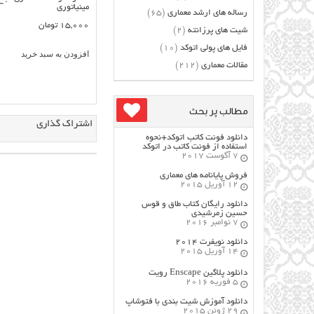
مینیاتوری
رساله های ارشد معماری
(65)
15,000
تومان
شیت های پرزانته
(2)
فایل های پولی اتوکد
(10)
افزودن به سبد خرید
مقالات معماری
(212)
مطالب پر بحث
اشتراک گذاری
دانلود فونت کاتب اتوکد+نحوه
استفاده از فونت کاتب در اتوکد
7 آگوست 2017
فروش پایانامه های معماری
12 آوریل 2015
دانلود رایگان کتاب طاق و قوس
حسین زمرشیدی
7 نوامبر 2016
دانلود نویفرت ۲۰۱۴
14 آوریل 2015
دانلود پلاگین Enscape رویت
5 فوریه 2016
دانلود آموزش شیت بندی با فتوشاپ
29 ژوئن 2015