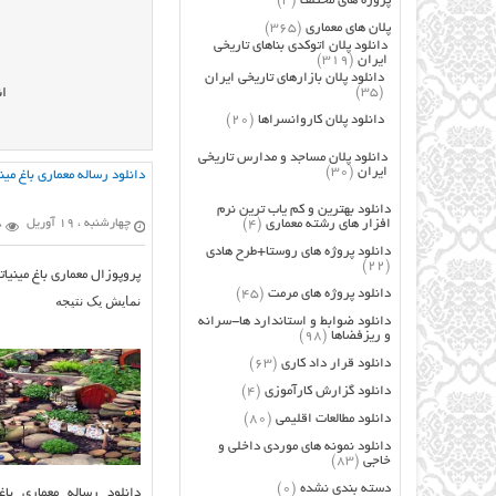
پروژه های مختلف
(3)
پلان های معماری
(365)
دانلود پلان اتوکدی بناهای تاریخی
ایران
(319)
دانلود پلان بازارهای تاریخی ایران
(35)
ان
دانلود پلان کاروانسراها
(20)
دانلود پلان مساجد و مدارس تاریخی
ایران
(30)
دانلود رساله معماری باغ مین
دانلود بهترین و کم یاب ترین نرم
افزار های رشته معماری
(4)
چهارشنبه ، 19 آوریل
08
دانلود پروژه های روستا+طرح هادی
(22)
پروپوزال معماری باغ مینیات
دانلود پروژه های مرمت
(45)
نمایش یک نتیجه
دانلود ضوابط و استاندارد ها-سرانه
و ریزفضاها
(98)
دانلود قرار داد کاری
(63)
دانلود گزارش کارآموزی
(4)
دانلود مطالعات اقلیمی
(80)
دانلود نمونه های موردی داخلی و
خاجی
(83)
دسته بندی نشده
(0)
دانلود رساله معماری باغ