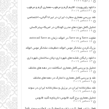
1 ژانویه 2020
دانلود پاورپوینت اقلیم گرم و مرطوب-معماری گرم و مرطوب
31 دسامبر 2019
نقد بررسی معماری سفارت ایران در تیرانا آلبانی-اختصاصی
20 دسامبر 2019
تحلیل کامل موزه های مدرن کودکان در امریکا-پیتراکسلی
19 دسامبر 2019
تفاوت Save و Save as در اتوکد-زمان autocad Save as
14 دسامبر 2019
بزرگ کردن نشانگر موس اتوکد-تنظیمات نشانگر موس اتوکد
13 دسامبر 2019
دانلود رایگان نقشه های شهرداری-پلان ساختمان شهرداری
13 دسامبر 2019
تحلیل و بررسی کامل معماری اسکاتلند-در دهه های مختلف
12 دسامبر 2019
نقد و بررسی کامل معماری دانمارک در دهه های مختلف
9 دسامبر 2019
نقد سفارتخانه ایران در برزیل و سفارتخانه ایران در سوئد
8 دسامبر 2019
تحلیل معماری برج گنبد قابوس-تاریخچه گنبد قابوس
7 دسامبر 2019
فعال یا غیر فعال کردن ذخیره اتوماتیک در اتوکد-پسوند bak