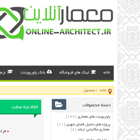
خانه
لینک های فروشگاه
بانک پاورپوینت
نرم 
خانه
»
محصول
دسته محصولات
اطلاعیه سایت
پاورپوینت های معماری
(146)
پروژه های تحلیل فضای شهری
(10)
معماری مکانیابی ارشد
(6)
»
فرام