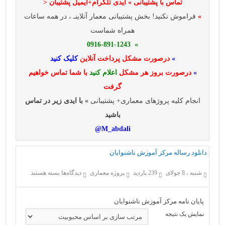
تماس با پشتیبانی » ایدی تلگرام+ایمیل پشتیبان <
»
فراموش نکنید! بخش پشتیبانی معمار آنلاینـ ، در همه ساعات
همراه شماست
» 0916-891-1243
»
درصورت مشکل پرداخت آنلاین
کلیک کنید
»
درصورت بروز هر مشکل
اعلام کنید
با شما تماس خواهیم
گرفت
انجام کلیه پروژهای معماری+ پشتیبانی
» با ایدی زیر در تماس
باشید
M_abdali@
دانلود رساله مرکز آموزش ناشنوایان
برای
شنبه ، 8 جولای
239 بازدید
پروژه معماری
دیدگاه‌ها
بسته هستند
دانلود
رساله
مرکز
پایان نامه مرکز آموزش ناشنوایان
آموزش
ناشنوایان
نمایش یک نتیجه