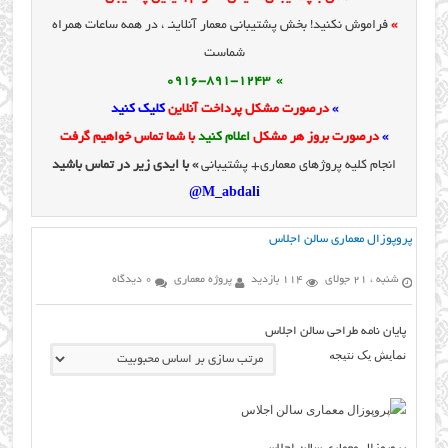
»
فراموش نکنید! بخش پشتیبانی معمار آنلاینـ ، در همه ساعات همراه
شماست
» 0916-891-1243
»
درصورت مشکل پرداخت آنلاین
کلیک کنید
»
درصورت بروز هر مشکل
اعلام کنید
با شما تماس خواهیم گرفت
انجام کلیه پروژهای معماری+ پشتیبانی
» با ایدی زیر در تماس باشید
M_abdali@
پروپوزال معماری سالن اجلاس
شنبه ، 21 جولای
114 بازدید
پروژه معماری
0 دیدگاه
پایان نامه طراحی سالن اجلاس
نمایش یک نتیجه