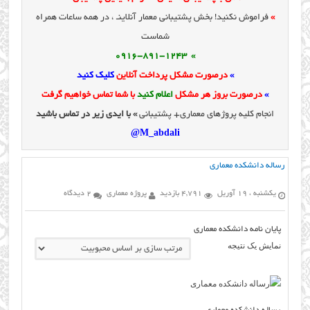
»
فراموش نکنید! بخش پشتیبانی معمار آنلاینـ ، در همه ساعات همراه
شماست
» 0916-891-1243
»
درصورت مشکل پرداخت آنلاین
کلیک کنید
»
درصورت بروز هر مشکل
اعلام کنید
با شما تماس خواهیم گرفت
انجام کلیه پروژهای معماری+ پشتیبانی
» با ایدی زیر در تماس باشید
M_abdali@
رساله دانشکده معماری
یکشنبه ، 19 آوریل
4,791 بازدید
پروژه معماری
2 دیدگاه
پایان نامه دانشکده معماری
نمایش یک نتیجه