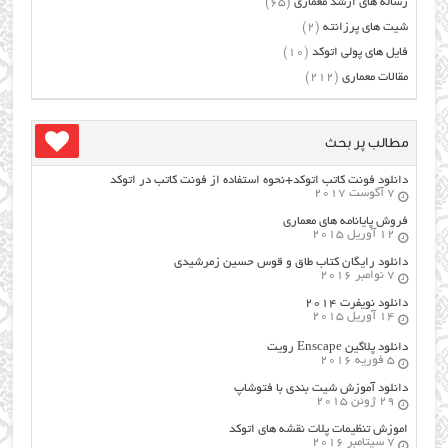
رساله های ارشد معماری
(65)
شیت های پرزانته
(2)
فایل های پولی اتوکد
(10)
مقالات معماری
(212)
مطالب پر بحث
دانلود فونت کاتب اتوکد+نحوه استفاده از فونت کاتب در اتوکد
7 آگوست 2017
فروش پایانامه های معماری
12 آوریل 2015
دانلود رایگان کتاب طاق و قوس حسین زمرشیدی
7 نوامبر 2016
دانلود نویفرت ۲۰۱۴
14 آوریل 2015
دانلود پلاگین Enscape رویت
5 فوریه 2016
دانلود آموزش شیت بندی با فتوشاپ
29 ژوئن 2015
اموزش تنظیمات پلات نقشه های اتوکد
7 سپتامبر 2016