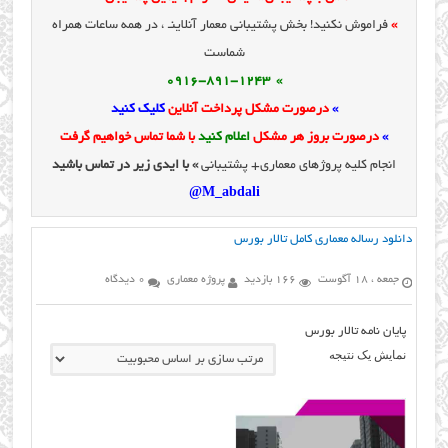
»
فراموش نکنید! بخش پشتیبانی معمار آنلاینـ ، در همه ساعات همراه
شماست
» 0916-891-1243
»
درصورت مشکل پرداخت آنلاین
کلیک کنید
»
درصورت بروز هر مشکل
اعلام کنید
با شما تماس خواهیم گرفت
انجام کلیه پروژهای معماری+ پشتیبانی
» با ایدی زیر در تماس باشید
M_abdali@
دانلود رساله معماری کامل تالار بورس
جمعه ، 18 آگوست
166 بازدید
پروژه معماری
0 دیدگاه
پایان نامه تالار بورس
نمایش یک نتیجه