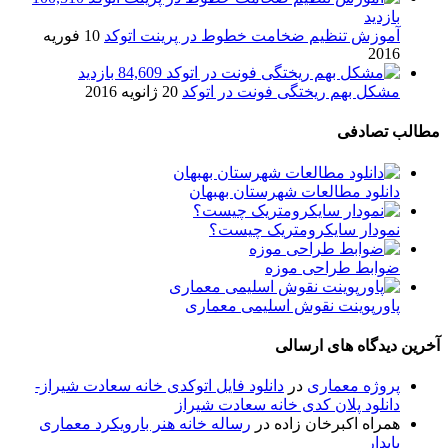
بازدید
آموزش تنظیم ضخامت خطوط در پرینت اتوکد
10 فوریه
2016
84,609 بازدید
مشکل بهم ریختگی فونت در اتوکد
20 ژانویه 2016
مطالب تصادفی
دانلود مطالعات شهرستان بهبهان
نمودار سایکرومتریک چیست؟
ضوابط طراحی موزه
پاورپوینت نقوش اسلیمی معماری
آخرین دیدگاه های ارسالی
پروژه معماری
در
دانلود فایل اتوکدی خانه سعادت شیراز-
دانلود پلان کدی خانه سعادت شیراز
همراه اکبرخان زاده
در
رساله خانه هنر بارویکرد معماری
پایدار