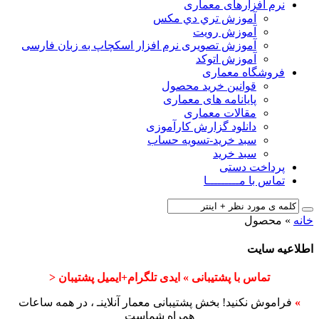
نرم افزارهای معماری
آﻣﻮزش ﺗﺮي دي ﻣﮑﺲ
آموزش رویت
آموزش تصویری نرم افزار اسکچاپ به زبان فارسی
آموزش اتوکد
فروشگاه معماری
قوانین خرید محصول
پایانامه های معماری
مقالات معماری
دانلود گزارش کارآموزی
سبد خرید-تسویه حساب
سبد خرید
پرداخت دستی
تماس با مـــــــــا
خانه
»
محصول
اطلاعیه سایت
تماس با پشتیبانی » ایدی تلگرام+ایمیل پشتیبان <
»
فراموش نکنید! بخش پشتیبانی معمار آنلاینـ ، در همه ساعات
همراه شماست