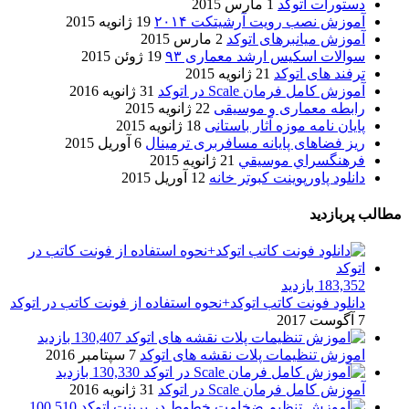
دستورات اتوکد
1 مارس 2015
آموزش نصب رویت آرشیتکت ۲۰۱۴
19 ژانویه 2015
آموزش میانبرهای اتوکد
2 مارس 2015
سوالات اسکیس ارشد معماری ۹۳
19 ژوئن 2015
ترفند های اتوکد
21 ژانویه 2015
آموزش کامل فرمان Scale در اتوکد
31 ژانویه 2016
رابطه معماری و موسیقی
22 ژانویه 2015
پایان نامه موزه آثار باستانی
18 ژانویه 2015
ریز فضاهای پایانه مسافربری ترمینال
6 آوریل 2015
فرهنگسراي موسيقي
21 ژانویه 2015
دانلود پاورپوینت کبوتر خانه
12 آوریل 2015
مطالب پربازدید
183,352 بازدید
دانلود فونت کاتب اتوکد+نحوه استفاده از فونت کاتب در اتوکد
7 آگوست 2017
130,407 بازدید
اموزش تنظیمات پلات نقشه های اتوکد
7 سپتامبر 2016
130,330 بازدید
آموزش کامل فرمان Scale در اتوکد
31 ژانویه 2016
100,510