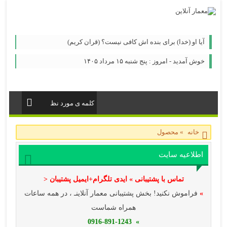
آیا او (خدا) برای بنده اش کافی نیست؟ (قران کریم)
خوش آمدید - امروز : پنج شنبه ۱۵ مرداد ۱۴۰۵
خانه
»
محصول
اطلاعیه سایت
تماس با پشتیبانی » ایدی تلگرام+ایمیل پشتیبان <
»
فراموش نکنید! بخش پشتیبانی معمار آنلاینـ ، در همه ساعات
همراه شماست
» 0916-891-1243