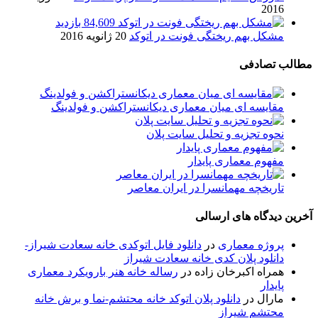
2016
84,609 بازدید
مشکل بهم ریختگی فونت در اتوکد
20 ژانویه 2016
مطالب تصادفی
مقایسه ای میان معماری دیکانستراکشن و فولدینگ
نحوه تجزیه و تحلیل سایت پلان
مفهوم معماری پایدار
تاریخچه مهمانسرا در ایران معاصر
آخرین دیدگاه های ارسالی
پروژه معماری
در
دانلود فایل اتوکدی خانه سعادت شیراز-
دانلود پلان کدی خانه سعادت شیراز
همراه اکبرخان زاده
در
رساله خانه هنر بارویکرد معماری
پایدار
مارال
در
دانلود پلان اتوکد خانه محتشم-نما و برش خانه
محتشم شیراز