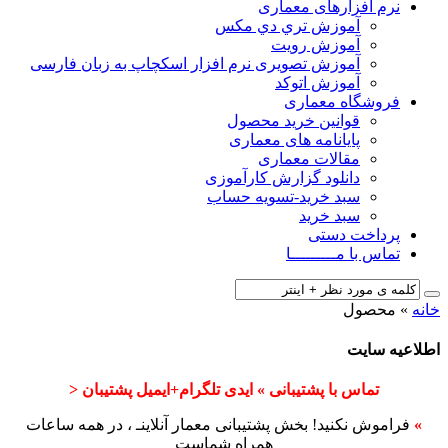
نرم افزارهای معماری
آﻣﻮزش ﺗﺮي دي ﻣﮑﺲ
آموزش رویت
آموزش تصویری نرم افزار اسکچاپ به زبان فارسی
آموزش اتوکد
فروشگاه معماری
قوانین خرید محصول
پایانامه های معماری
مقالات معماری
دانلود گزارش کارآموزی
سبد خرید-تسویه حساب
سبد خرید
پرداخت دستی
تماس با مـــــــــا
خانه
»
محصول
اطلاعیه سایت
تماس با پشتیبانی » ایدی تلگرام+ایمیل پشتیبان <
»
فراموش نکنید! بخش پشتیبانی معمار آنلاینـ ، در همه ساعات
همراه شماست