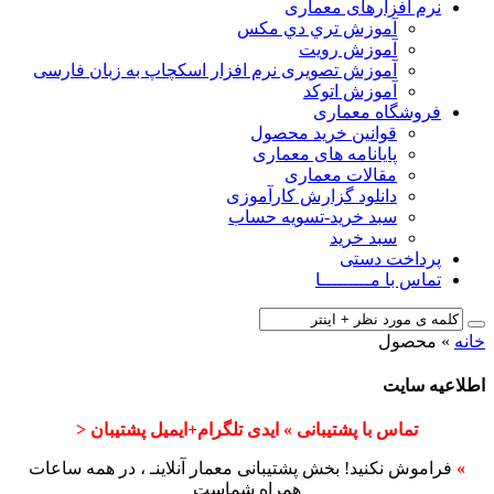
نرم افزارهای معماری
آﻣﻮزش ﺗﺮي دي ﻣﮑﺲ
آموزش رویت
آموزش تصویری نرم افزار اسکچاپ به زبان فارسی
آموزش اتوکد
فروشگاه معماری
قوانین خرید محصول
پایانامه های معماری
مقالات معماری
دانلود گزارش کارآموزی
سبد خرید-تسویه حساب
سبد خرید
پرداخت دستی
تماس با مـــــــــا
خانه
»
محصول
اطلاعیه سایت
تماس با پشتیبانی » ایدی تلگرام+ایمیل پشتیبان <
»
فراموش نکنید! بخش پشتیبانی معمار آنلاینـ ، در همه ساعات
همراه شماست