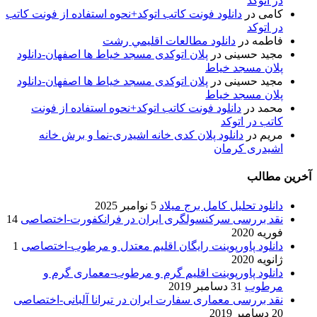
در اتوکد
کامی
در
دانلود فونت کاتب اتوکد+نحوه استفاده از فونت کاتب
در اتوکد
فاطمه
در
دانلود مطالعات اقليمي رشت
مجید حسینی
در
پلان اتوکدی مسجد خیاط ها اصفهان-دانلود
پلان مسجد خیاط
مجید حسینی
در
پلان اتوکدی مسجد خیاط ها اصفهان-دانلود
پلان مسجد خیاط
محمد
در
دانلود فونت کاتب اتوکد+نحوه استفاده از فونت
کاتب در اتوکد
مریم
در
دانلود پلان کدی خانه اشیدری-نما و برش خانه
اشیدری کرمان
آخرین مطالب
دانلود تحلیل کامل برج میلاد
5 نوامبر 2025
نقد بررسی سرکنسولگری ایران در فرانکفورت-اختصاصی
14
فوریه 2020
دانلود پاورپوینت رایگان اقلیم معتدل و مرطوب-اختصاصی
1
ژانویه 2020
دانلود پاورپوینت اقلیم گرم و مرطوب-معماری گرم و
مرطوب
31 دسامبر 2019
نقد بررسی معماری سفارت ایران در تیرانا آلبانی-اختصاصی
20 دسامبر 2019