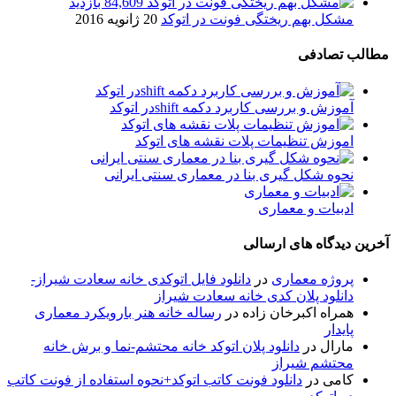
84,609 بازدید
مشکل بهم ریختگی فونت در اتوکد
20 ژانویه 2016
مطالب تصادفی
آموزش و بررسی كاربرد دكمه shiftدر اتوكد
اموزش تنظیمات پلات نقشه های اتوکد
نحوه شکل گیری بنا در معماری سنتی ایرانی
ادبیات و معماری
آخرین دیدگاه های ارسالی
پروژه معماری
در
دانلود فایل اتوکدی خانه سعادت شیراز-
دانلود پلان کدی خانه سعادت شیراز
همراه اکبرخان زاده
در
رساله خانه هنر بارویکرد معماری
پایدار
مارال
در
دانلود پلان اتوکد خانه محتشم-نما و برش خانه
محتشم شیراز
کامی
در
دانلود فونت کاتب اتوکد+نحوه استفاده از فونت کاتب