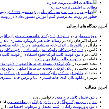
مطالعات اقلیمی تربت حيدريه
چطور در رویت پله ترسیم کنیم-آموزش دستور Stairs در رویت
آخرین دیدگاه های ارسالی
پروژه معماری
در
دانلود فایل اتوکدی خانه سعادت شیراز-دانلو
همراه اکبرخان زاده
در
رساله خانه هنر بارویکرد معماری پایدار
مارال
در
دانلود پلان اتوکد خانه محتشم-نما و برش خانه محتشم
کامی
در
دانلود فونت کاتب اتوکد+نحوه استفاده از فونت کاتب در
کامی
در
دانلود فونت کاتب اتوکد+نحوه استفاده از فونت کاتب در
فاطمه
در
دانلود مطالعات اقليمي رشت
مجید حسینی
در
پلان اتوکدی مسجد خیاط ها اصفهان-دانلود پل
مجید حسینی
در
پلان اتوکدی مسجد خیاط ها اصفهان-دانلود پل
محمد
در
دانلود فونت کاتب اتوکد+نحوه استفاده از فونت کاتب د
مریم
در
دانلود پلان کدی خانه اشیدری-نما و برش خانه اشیدری
آخرین مطالب
دانلود تحلیل کامل برج میلاد
5 نوامبر 2025
نقد بررسی سرکنسولگری ایران در فرانکفورت-اختصاصی
14 فوریه 2020
دانلود پاورپوینت رایگان اقلیم معتدل و مرطوب-اختصاصی
1 ژانویه 2020