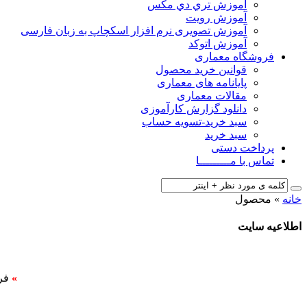
آﻣﻮزش ﺗﺮي دي ﻣﮑﺲ
آموزش رویت
آموزش تصویری نرم افزار اسکچاپ به زبان فارسی
آموزش اتوکد
فروشگاه معماری
قوانین خرید محصول
پایانامه های معماری
مقالات معماری
دانلود گزارش کارآموزی
سبد خرید-تسویه حساب
سبد خرید
پرداخت دستی
تماس با مـــــــــا
خانه
»
محصول
اطلاعیه سایت
»
فر