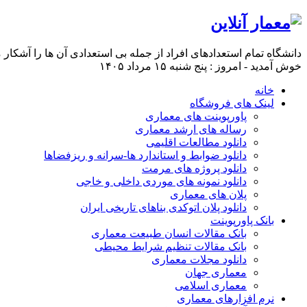
دانشگاه تمام استعدادهای افراد از جمله بی استعدادی آن ها را آشکار
خوش آمدید - امروز : پنج شنبه ۱۵ مرداد ۱۴۰۵
خانه
لینک های فروشگاه
پاورپوینت های معماری
رساله های ارشد معماری
دانلود مطالعات اقلیمی
دانلود ضوابط و استاندارد ها-سرانه و ریزفضاها
دانلود پروژه های مرمت
دانلود نمونه های موردی داخلی و خاجی
پلان های معماری
دانلود پلان اتوکدی بناهای تاریخی ایران
بانک پاورپوینت
بانک مقالات انسان طبیعت معماری
بانک مقالات تنظیم شرایط محیطی
دانلود مجلات معماری
معماری جهان
معماری اسلامی
نرم افزارهای معماری