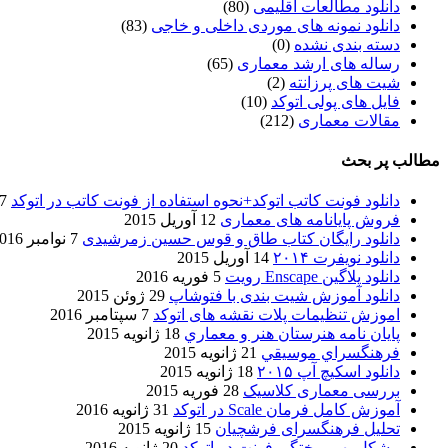
دانلود مطالعات اقلیمی
(80)
دانلود نمونه های موردی داخلی و خاجی
(83)
دسته بندی نشده
(0)
رساله های ارشد معماری
(65)
شیت های پرزانته
(2)
فایل های پولی اتوکد
(10)
مقالات معماری
(212)
مطالب پر بحث
دانلود فونت کاتب اتوکد+نحوه استفاده از فونت کاتب در اتوکد
7 آگوست 017
فروش پایانامه های معماری
12 آوریل 2015
دانلود رایگان کتاب طاق و قوس حسین زمرشیدی
7 نوامبر 2016
دانلود نویفرت ۲۰۱۴
14 آوریل 2015
دانلود پلاگین Enscape رویت
5 فوریه 2016
دانلود آموزش شیت بندی با فتوشاپ
29 ژوئن 2015
اموزش تنظیمات پلات نقشه های اتوکد
7 سپتامبر 2016
پایان نامه هنرستان هنر و معماري
18 ژانویه 2015
فرهنگسراي موسيقي
21 ژانویه 2015
دانلود اسکیچ آپ ۲۰۱۵
18 ژانویه 2015
بررسی معماری کلاسیک
28 فوریه 2015
آموزش کامل فرمان Scale در اتوکد
31 ژانویه 2016
تحلیل فرهنگسرای فرشچیان
15 ژانویه 2015
مشکل بهم ریختگی فونت در اتوکد
20 ژانویه 2016