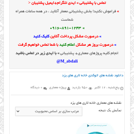
تماس با پشتیبانی » ایدی تلگرام+ایمیل پشتیبان <
»
فراموش نکنید! بخش پشتیبانی معمار آنلاینـ ، در همه ساعات همراه
شماست
» 0916-891-1243
»
درصورت مشکل پرداخت آنلاین
کلیک کنید
»
درصورت بروز هر مشکل
اعلام کنید
با شما تماس خواهیم گرفت
انجام کلیه پروژهای معماری+ پشتیبانی
» با ایدی زیر در تماس باشید
M_abdali@
دانلود نقشه های اتوکدی خانه لاری های یزد
پنج‌شنبه ، 12 اکتبر
950 بازدید
پروژه معماری
0 دیدگاه
نقشه های معماری خانه لاری های یزد
نمایش یک نتیجه