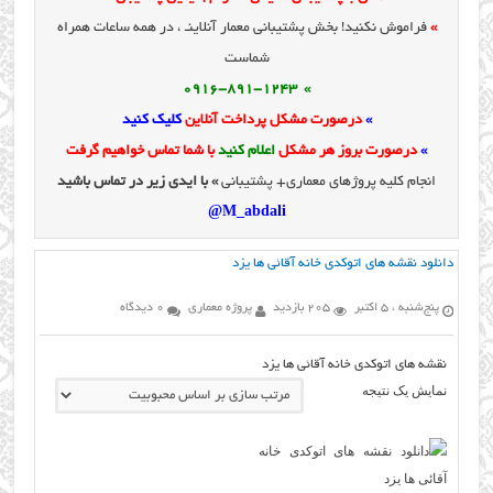
»
فراموش نکنید! بخش پشتیبانی معمار آنلاینـ ، در همه ساعات همراه
شماست
» 0916-891-1243
»
درصورت مشکل پرداخت آنلاین
کلیک کنید
»
درصورت بروز هر مشکل
اعلام کنید
با شما تماس خواهیم گرفت
انجام کلیه پروژهای معماری+ پشتیبانی
» با ایدی زیر در تماس باشید
M_abdali@
دانلود نقشه های اتوکدی خانه آقائی ها یزد
پنج‌شنبه ، 5 اکتبر
205 بازدید
پروژه معماری
0 دیدگاه
نقشه های اتوکدی خانه آقائی ها یزد
نمایش یک نتیجه