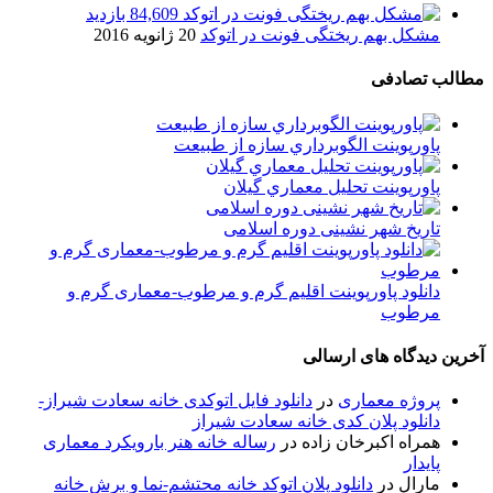
84,609 بازدید
مشکل بهم ریختگی فونت در اتوکد
20 ژانویه 2016
مطالب تصادفی
پاورپوینت الگوبرداري سازه از طبيعت
پاورپوینت تحلیل معماري گيلان
تاریخ شهر نشینی دوره اسلامی
دانلود پاورپوینت اقلیم گرم و مرطوب-معماری گرم و
مرطوب
آخرین دیدگاه های ارسالی
پروژه معماری
در
دانلود فایل اتوکدی خانه سعادت شیراز-
دانلود پلان کدی خانه سعادت شیراز
همراه اکبرخان زاده
در
رساله خانه هنر بارویکرد معماری
پایدار
مارال
در
دانلود پلان اتوکد خانه محتشم-نما و برش خانه