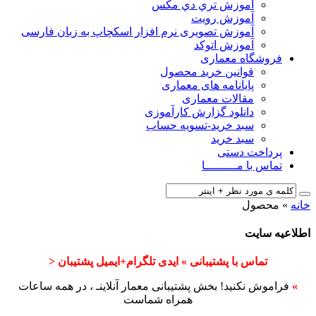
آﻣﻮزش ﺗﺮي دي ﻣﮑﺲ
آموزش رویت
آموزش تصویری نرم افزار اسکچاپ به زبان فارسی
آموزش اتوکد
فروشگاه معماری
قوانین خرید محصول
پایانامه های معماری
مقالات معماری
دانلود گزارش کارآموزی
سبد خرید-تسویه حساب
سبد خرید
پرداخت دستی
تماس با مـــــــــا
خانه
»
محصول
اطلاعیه سایت
تماس با پشتیبانی » ایدی تلگرام+ایمیل پشتیبان <
»
فراموش نکنید! بخش پشتیبانی معمار آنلاینـ ، در همه ساعات
همراه شماست