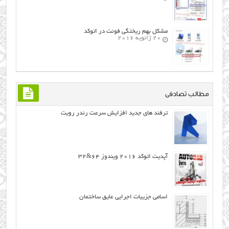
مشکل بهم ریختگی فونت در اتوکد
20 ژانویه 2016
مطالب تصادفی
ترفند های جدید افزایش سرعت رندر رویت
آپدیت اتوکد ۲۰۱۶ ویندوز ۶۴&۳۲
اسامی جزیيات اجرايي عايق ساختمان