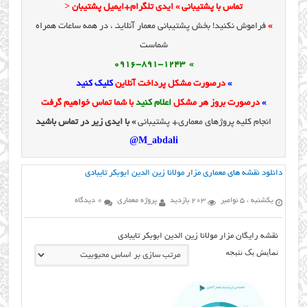
تماس با پشتیبانی » ایدی تلگرام+ایمیل پشتیبان <
»
فراموش نکنید! بخش پشتیبانی معمار آنلاینـ ، در همه ساعات همراه
شماست
» 0916-891-1243
»
درصورت مشکل پرداخت آنلاین
کلیک کنید
»
درصورت بروز هر مشکل
اعلام کنید
با شما تماس خواهیم گرفت
انجام کلیه پروژهای معماری+ پشتیبانی
» با ایدی زیر در تماس باشید
M_abdali@
دانلود نقشه های معماری مزار مولانا زین الدین ابوبکر تایبادی
یکشنبه ، 5 نوامبر
203 بازدید
پروژه معماری
0 دیدگاه
نقشه رایگان مزار مولانا زین الدین ابوبکر تایبادی
نمایش یک نتیجه