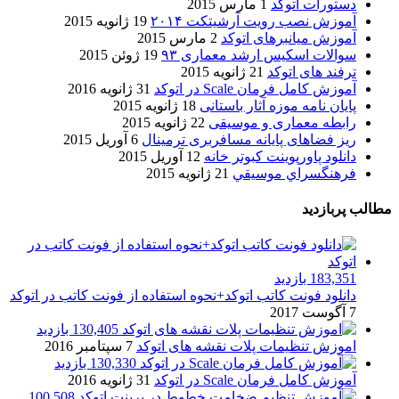
دستورات اتوکد
1 مارس 2015
آموزش نصب رویت آرشیتکت ۲۰۱۴
19 ژانویه 2015
آموزش میانبرهای اتوکد
2 مارس 2015
سوالات اسکیس ارشد معماری ۹۳
19 ژوئن 2015
ترفند های اتوکد
21 ژانویه 2015
آموزش کامل فرمان Scale در اتوکد
31 ژانویه 2016
پایان نامه موزه آثار باستانی
18 ژانویه 2015
رابطه معماری و موسیقی
22 ژانویه 2015
ریز فضاهای پایانه مسافربری ترمینال
6 آوریل 2015
دانلود پاورپوینت کبوتر خانه
12 آوریل 2015
فرهنگسراي موسيقي
21 ژانویه 2015
مطالب پربازدید
183,351 بازدید
دانلود فونت کاتب اتوکد+نحوه استفاده از فونت کاتب در اتوکد
7 آگوست 2017
130,405 بازدید
اموزش تنظیمات پلات نقشه های اتوکد
7 سپتامبر 2016
130,330 بازدید
آموزش کامل فرمان Scale در اتوکد
31 ژانویه 2016
100,508