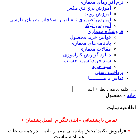
نرم افزارهای معماری
آﻣﻮزش ﺗﺮي دي ﻣﮑﺲ
آموزش رویت
آموزش تصویری نرم افزار اسکچاپ به زبان فارسی
آموزش اتوکد
فروشگاه معماری
قوانین خرید محصول
پایانامه های معماری
مقالات معماری
دانلود گزارش کارآموزی
سبد خرید-تسویه حساب
سبد خرید
پرداخت دستی
تماس با مـــــــــا
خانه
»
محصول
اطلاعیه سایت
تماس با پشتیبانی » ایدی تلگرام+ایمیل پشتیبان <
»
فراموش نکنید! بخش پشتیبانی معمار آنلاینـ ، در همه ساعات
همراه شماست