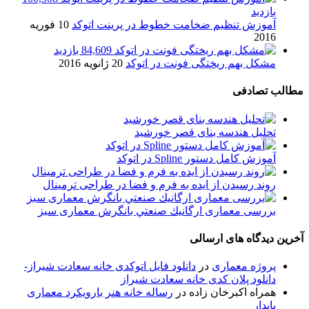
بازدید
آموزش تنظیم ضخامت خطوط در پرینت اتوکد
10 فوریه
2016
84,609 بازدید
مشکل بهم ریختگی فونت در اتوکد
20 ژانویه 2016
مطالب تصادفی
تحلیل هندسه بنای قصر خورشید
آموزش کامل دستور Spline در اتوکد
روند رسیدن از ایده به فرم و فضا در طراحی ترمینال
بررسی معماری ارگانيك صنعتي بانگرش معماری سبز
آخرین دیدگاه های ارسالی
پروژه معماری
در
دانلود فایل اتوکدی خانه سعادت شیراز-
دانلود پلان کدی خانه سعادت شیراز
همراه اکبرخان زاده
در
رساله خانه هنر بارویکرد معماری
پایدار