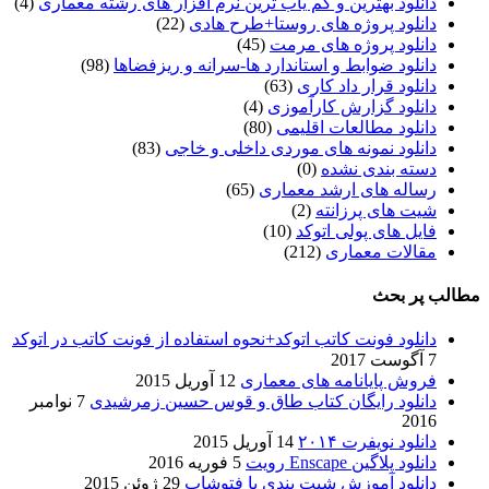
دانلود بهترین و کم یاب ترین نرم افزار های رشته معماری
(4)
دانلود پروژه های روستا+طرح هادی
(22)
دانلود پروژه های مرمت
(45)
دانلود ضوابط و استاندارد ها-سرانه و ریزفضاها
(98)
دانلود قرار داد کاری
(63)
دانلود گزارش کارآموزی
(4)
دانلود مطالعات اقلیمی
(80)
دانلود نمونه های موردی داخلی و خاجی
(83)
دسته بندی نشده
(0)
رساله های ارشد معماری
(65)
شیت های پرزانته
(2)
فایل های پولی اتوکد
(10)
مقالات معماری
(212)
مطالب پر بحث
دانلود فونت کاتب اتوکد+نحوه استفاده از فونت کاتب در اتوکد
7 آگوست 2017
فروش پایانامه های معماری
12 آوریل 2015
دانلود رایگان کتاب طاق و قوس حسین زمرشیدی
7 نوامبر
2016
دانلود نویفرت ۲۰۱۴
14 آوریل 2015
دانلود پلاگین Enscape رویت
5 فوریه 2016
دانلود آموزش شیت بندی با فتوشاپ
29 ژوئن 2015