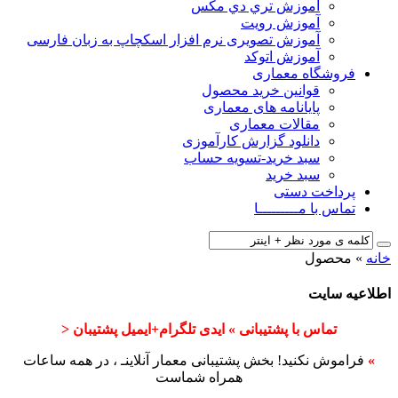
آﻣﻮزش ﺗﺮي دي ﻣﮑﺲ
آموزش رویت
آموزش تصویری نرم افزار اسکچاپ به زبان فارسی
آموزش اتوکد
فروشگاه معماری
قوانین خرید محصول
پایانامه های معماری
مقالات معماری
دانلود گزارش کارآموزی
سبد خرید-تسویه حساب
سبد خرید
پرداخت دستی
تماس با مـــــــــا
خانه
»
محصول
اطلاعیه سایت
تماس با پشتیبانی » ایدی تلگرام+ایمیل پشتیبان <
»
فراموش نکنید! بخش پشتیبانی معمار آنلاینـ ، در همه ساعات
همراه شماست