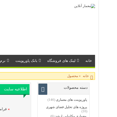
خانه
لینک های فروشگاه
بانک پاورپوینت
نرم 
خانه
»
محصول
دسته محصولات
اطلاعیه سایت
پاورپوینت های معماری
(146)
پروژه های تحلیل فضای شهری
»
فرامو
(10)
معماری مکانیابی ارشد
(6)