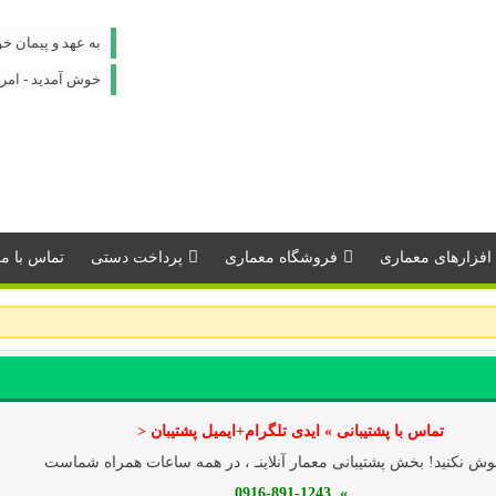
به عهد و پیمان خو
خوش آمدید - امروز : جمعه
افزارهای معماری
فروشگاه معماری
پرداخت دستی
تماس با مـــ
تماس با پشتیبانی » ایدی تلگرام+ایمیل پشتیبان <
ش نکنید! بخش پشتیبانی معمار آنلاینـ ، در همه ساعات همراه شماست
» 0916-891-1243