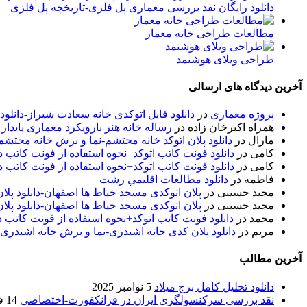
دانلود رایگان نقد بررسی معماری پل فلزی-تاریخچه پل فلزی
مطالعات طراحی خانه معمار
طراحی ویلای هوشنمد
آخرین دیدگاه های ارسالی
پروژه معماری
در
دانلود فایل اتوکدی خانه سعادت شیراز-دانلو
همراه اکبرخان زاده
در
رساله خانه هنر بارویکرد معماری پایدار
مارال
در
دانلود پلان اتوکد خانه محتشم-نما و برش خانه محتشم
کامی
در
دانلود فونت کاتب اتوکد+نحوه استفاده از فونت کاتب در
کامی
در
دانلود فونت کاتب اتوکد+نحوه استفاده از فونت کاتب در
فاطمه
در
دانلود مطالعات اقليمي رشت
مجید حسینی
در
پلان اتوکدی مسجد خیاط ها اصفهان-دانلود پل
مجید حسینی
در
پلان اتوکدی مسجد خیاط ها اصفهان-دانلود پل
محمد
در
دانلود فونت کاتب اتوکد+نحوه استفاده از فونت کاتب د
مریم
در
دانلود پلان کدی خانه اشیدری-نما و برش خانه اشیدری
آخرین مطالب
دانلود تحلیل کامل برج میلاد
5 نوامبر 2025
نقد بررسی سرکنسولگری ایران در فرانکفورت-اختصاصی
14 فوریه 2020