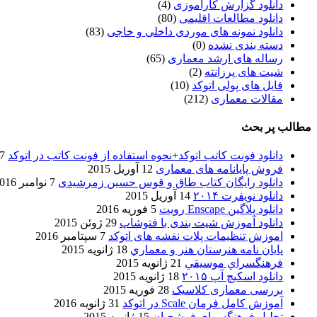
دانلود گزارش کارآموزی
(4)
دانلود مطالعات اقلیمی
(80)
دانلود نمونه های موردی داخلی و خاجی
(83)
دسته بندی نشده
(0)
رساله های ارشد معماری
(65)
شیت های پرزانته
(2)
فایل های پولی اتوکد
(10)
مقالات معماری
(212)
مطالب پر بحث
دانلود فونت کاتب اتوکد+نحوه استفاده از فونت کاتب در اتوکد
7 آگوست 017
فروش پایانامه های معماری
12 آوریل 2015
دانلود رایگان کتاب طاق و قوس حسین زمرشیدی
7 نوامبر 2016
دانلود نویفرت ۲۰۱۴
14 آوریل 2015
دانلود پلاگین Enscape رویت
5 فوریه 2016
دانلود آموزش شیت بندی با فتوشاپ
29 ژوئن 2015
اموزش تنظیمات پلات نقشه های اتوکد
7 سپتامبر 2016
پایان نامه هنرستان هنر و معماري
18 ژانویه 2015
فرهنگسراي موسيقي
21 ژانویه 2015
دانلود اسکیچ آپ ۲۰۱۵
18 ژانویه 2015
بررسی معماری کلاسیک
28 فوریه 2015
آموزش کامل فرمان Scale در اتوکد
31 ژانویه 2016
تحلیل فرهنگسرای فرشچیان
15 ژانویه 2015