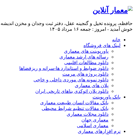
حافظه، پرونده تخيل و گنجينه عقل، دفتر ثبت وجدان و مخزن انديشه 
خوش آمدید - امروز : جمعه ۱۶ مرداد ۱۴۰۵
خانه
لینک های فروشگاه
پاورپوینت های معماری
رساله های ارشد معماری
دانلود مطالعات اقلیمی
دانلود ضوابط و استاندارد ها-سرانه و ریزفضاها
دانلود پروژه های مرمت
دانلود نمونه های موردی داخلی و خاجی
پلان های معماری
دانلود پلان اتوکدی بناهای تاریخی ایران
بانک پاورپوینت
بانک مقالات انسان طبیعت معماری
بانک مقالات تنظیم شرایط محیطی
دانلود مجلات معماری
معماری جهان
معماری اسلامی
نرم افزارهای معماری