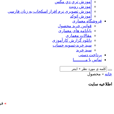
آﻣﻮزش ﺗﺮي دي ﻣﮑﺲ
آموزش رویت
آموزش تصویری نرم افزار اسکچاپ به زبان فارسی
آموزش اتوکد
فروشگاه معماری
قوانین خرید محصول
پایانامه های معماری
مقالات معماری
دانلود گزارش کارآموزی
سبد خرید-تسویه حساب
سبد خرید
پرداخت دستی
تماس با مـــــــــا
خانه
»
محصول
اطلاعیه سایت
»
فر