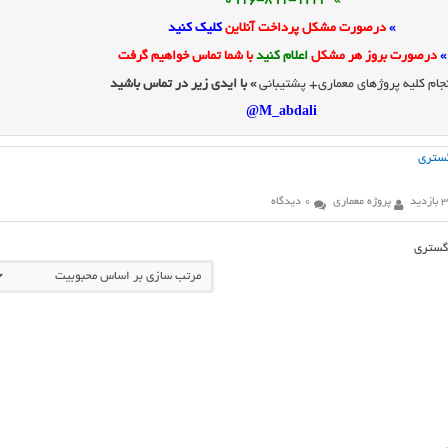
» 0916-891-1243
»
درصورت مشکل پرداخت آنلاین
کلیک کنید
»
درصورت بروز هر مشکل
اعلام کنید
با شما تماس خواهیم گرفت
جام کلیه پروژهای معماری+ پشتیبانی
» با ایدی زیر در تماس باشید
M_abdali@
گستری
زدید
پروژه معماری
0 دیدگاه
دگستری