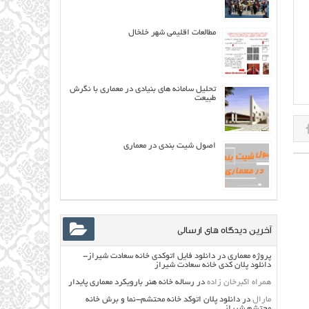
مطالعات اقلیمی شهر خلخال
تحلیل سامانه هاي بنيادي در معماري با نگرش
طبيعت
اصول شیت بندی در معماری
آخرین دیدگاه های ارسالی
پروژه معماری
در
دانلود فایل اتوکدی خانه سعادت شیراز-
دانلود پلان کدی خانه سعادت شیراز
همراه اکبرخان زاده
در
رساله خانه هنر بارویکرد معماری پایدار
مارال
در
دانلود پلان اتوکد خانه محتشم-نما و برش خانه
محتشم شیراز