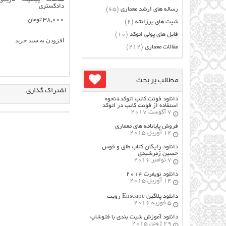
دادگستری
رساله های ارشد معماری
(65)
38,000
تومان
شیت های پرزانته
(2)
فایل های پولی اتوکد
(10)
افزودن به سبد خرید
مقالات معماری
(212)
مطالب پر بحث
اشتراک گذاری
دانلود فونت کاتب اتوکد+نحوه
استفاده از فونت کاتب در اتوکد
7 آگوست 2017
فروش پایانامه های معماری
12 آوریل 2015
دانلود رایگان کتاب طاق و قوس
حسین زمرشیدی
7 نوامبر 2016
دانلود نویفرت ۲۰۱۴
14 آوریل 2015
دانلود پلاگین Enscape رویت
5 فوریه 2016
دانلود آموزش شیت بندی با فتوشاپ
29 ژوئن 2015