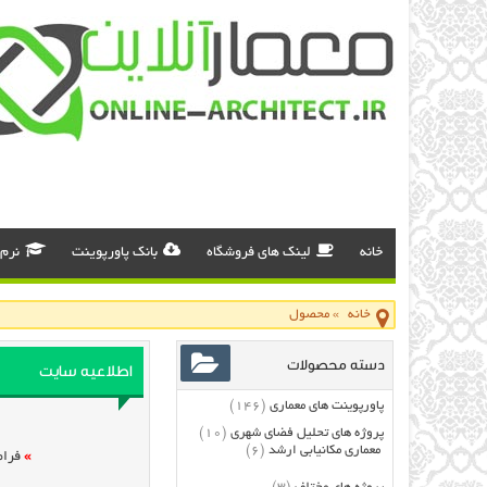
خانه
لینک های فروشگاه
بانک پاورپوینت
نرم 
خانه
»
محصول
دسته محصولات
اطلاعیه سایت
پاورپوینت های معماری
(146)
پروژه های تحلیل فضای شهری
(10)
معماری مکانیابی ارشد
(6)
»
فرام