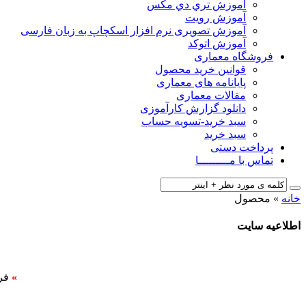
آﻣﻮزش ﺗﺮي دي ﻣﮑﺲ
آموزش رویت
آموزش تصویری نرم افزار اسکچاپ به زبان فارسی
آموزش اتوکد
فروشگاه معماری
قوانین خرید محصول
پایانامه های معماری
مقالات معماری
دانلود گزارش کارآموزی
سبد خرید-تسویه حساب
سبد خرید
پرداخت دستی
تماس با مـــــــــا
خانه
»
محصول
اطلاعیه سایت
»
فر