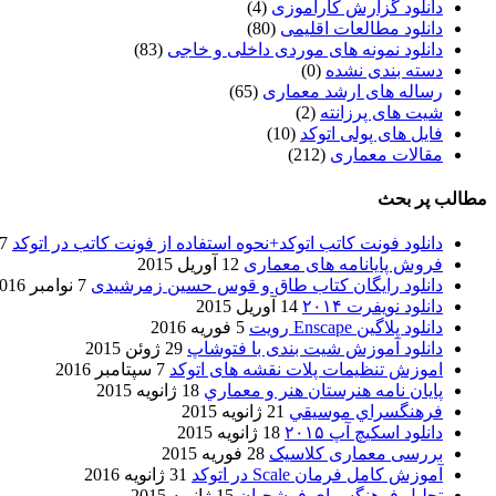
دانلود گزارش کارآموزی
(4)
دانلود مطالعات اقلیمی
(80)
دانلود نمونه های موردی داخلی و خاجی
(83)
دسته بندی نشده
(0)
رساله های ارشد معماری
(65)
شیت های پرزانته
(2)
فایل های پولی اتوکد
(10)
مقالات معماری
(212)
مطالب پر بحث
دانلود فونت کاتب اتوکد+نحوه استفاده از فونت کاتب در اتوکد
7 آگوست 017
فروش پایانامه های معماری
12 آوریل 2015
دانلود رایگان کتاب طاق و قوس حسین زمرشیدی
7 نوامبر 2016
دانلود نویفرت ۲۰۱۴
14 آوریل 2015
دانلود پلاگین Enscape رویت
5 فوریه 2016
دانلود آموزش شیت بندی با فتوشاپ
29 ژوئن 2015
اموزش تنظیمات پلات نقشه های اتوکد
7 سپتامبر 2016
پایان نامه هنرستان هنر و معماري
18 ژانویه 2015
فرهنگسراي موسيقي
21 ژانویه 2015
دانلود اسکیچ آپ ۲۰۱۵
18 ژانویه 2015
بررسی معماری کلاسیک
28 فوریه 2015
آموزش کامل فرمان Scale در اتوکد
31 ژانویه 2016
تحلیل فرهنگسرای فرشچیان
15 ژانویه 2015