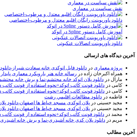
نقش سیاست در معماری
دانلود پاورپوینت رایگان اقلیم معتدل و مرطوب-اختصاصی
آموزش کامل دستور Spline در اتوکد
دانلود پاورپوینت اتصالات عنکبوتی
آخرین دیدگاه های ارسالی
پروژه معماری
در
دانلود فایل اتوکدی خانه سعادت شیراز-دانلو
همراه اکبرخان زاده
در
رساله خانه هنر بارویکرد معماری پایدار
مارال
در
دانلود پلان اتوکد خانه محتشم-نما و برش خانه محتشم
کامی
در
دانلود فونت کاتب اتوکد+نحوه استفاده از فونت کاتب در
کامی
در
دانلود فونت کاتب اتوکد+نحوه استفاده از فونت کاتب در
فاطمه
در
دانلود مطالعات اقليمي رشت
مجید حسینی
در
پلان اتوکدی مسجد خیاط ها اصفهان-دانلود پل
مجید حسینی
در
پلان اتوکدی مسجد خیاط ها اصفهان-دانلود پل
محمد
در
دانلود فونت کاتب اتوکد+نحوه استفاده از فونت کاتب د
مریم
در
دانلود پلان کدی خانه اشیدری-نما و برش خانه اشیدری
آخرین مطالب