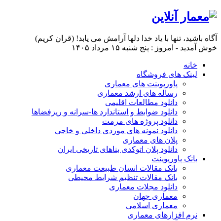
آگاه باشيد، تنها با ياد خدا دلها آرامش می ‏يابد! (قران کریم)
خوش آمدید - امروز : پنج شنبه ۱۵ مرداد ۱۴۰۵
خانه
لینک های فروشگاه
پاورپوینت های معماری
رساله های ارشد معماری
دانلود مطالعات اقلیمی
دانلود ضوابط و استاندارد ها-سرانه و ریزفضاها
دانلود پروژه های مرمت
دانلود نمونه های موردی داخلی و خاجی
پلان های معماری
دانلود پلان اتوکدی بناهای تاریخی ایران
بانک پاورپوینت
بانک مقالات انسان طبیعت معماری
بانک مقالات تنظیم شرایط محیطی
دانلود مجلات معماری
معماری جهان
معماری اسلامی
نرم افزارهای معماری