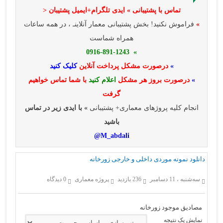
تماس با پشتیبانی » ایدی تلگرام+ایمیل پشتیبان <
»
فراموش نکنید! بخش پشتیبانی معمار آنلاینـ ، در همه ساعات
همراه شماست
» 0916-891-1243
»
درصورت مشکل پرداخت آنلاین
کلیک کنید
»
درصورت بروز هر مشکل
اعلام کنید
با شما تماس خواهیم
گرفت
انجام کلیه پروژهای معماری+ پشتیبانی
» با ایدی زیر در تماس
باشید
M_abdali@
دانلود نمونه موردی داخلی و خارجی زورخانه
سه‌شنبه ، 11 دسامبر
236 بازدید
پروژه معماری
0 دیدگاه
مصادیق موجود زورخانه
نمایش یک نتیجه