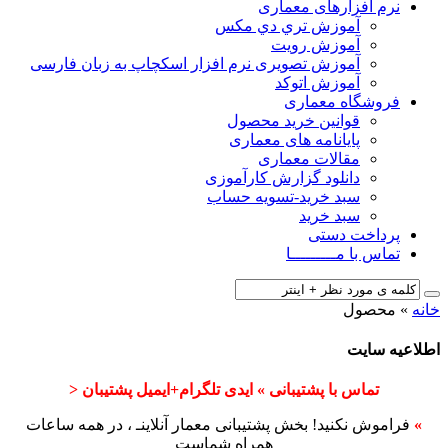
نرم افزارهای معماری
آﻣﻮزش ﺗﺮي دي ﻣﮑﺲ
آموزش رویت
آموزش تصویری نرم افزار اسکچاپ به زبان فارسی
آموزش اتوکد
فروشگاه معماری
قوانین خرید محصول
پایانامه های معماری
مقالات معماری
دانلود گزارش کارآموزی
سبد خرید-تسویه حساب
سبد خرید
پرداخت دستی
تماس با مـــــــــا
خانه
»
محصول
اطلاعیه سایت
تماس با پشتیبانی » ایدی تلگرام+ایمیل پشتیبان <
»
فراموش نکنید! بخش پشتیبانی معمار آنلاینـ ، در همه ساعات
همراه شماست