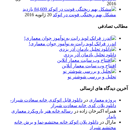
2016
84,609 بازدید
مشکل بهم ریختگی فونت در اتوکد
20 ژانویه 2016
مطالب تصادفی
اندرز فرانک لوید رایت به نوآموز جوان معماری!
دانلود تحلیل یادمان آذر یزدی
افتتاح وب سایت معمار آنلاین
تحلیل و بررسی شوشتر نو
آخرین دیدگاه های ارسالی
پروژه معماری
در
دانلود فایل اتوکدی خانه سعادت شیراز-
دانلود پلان کدی خانه سعادت شیراز
همراه اکبرخان زاده
در
رساله خانه هنر بارویکرد معماری
پایدار
مارال
در
دانلود پلان اتوکد خانه محتشم-نما و برش خانه
محتشم شیراز