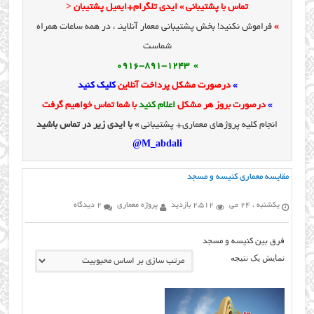
تماس با پشتیبانی » ایدی تلگرام+ایمیل پشتیبان <
»
فراموش نکنید! بخش پشتیبانی معمار آنلاینـ ، در همه ساعات همراه
شماست
» 0916-891-1243
»
درصورت مشکل پرداخت آنلاین
کلیک کنید
»
درصورت بروز هر مشکل
اعلام کنید
با شما تماس خواهیم گرفت
انجام کلیه پروژهای معماری+ پشتیبانی
» با ایدی زیر در تماس باشید
M_abdali@
مقایسه معماری کنیسه و مسجد
یکشنبه ، 24 می
2,512 بازدید
پروژه معماری
2 دیدگاه
فرق بین کنیسه و مسجد
نمایش یک نتیجه