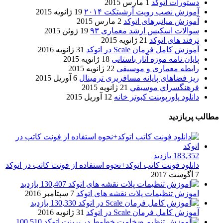
دستورات اتوکد
1 مارس 2015
آموزش نصب رویت آرشیتکت ۲۰۱۴
19 ژانویه 2015
آموزش میانبرهای اتوکد
2 مارس 2015
سوالات اسکیس ارشد معماری ۹۳
19 ژوئن 2015
ترفند های اتوکد
21 ژانویه 2015
آموزش کامل فرمان Scale در اتوکد
31 ژانویه 2016
پایان نامه موزه آثار باستانی
18 ژانویه 2015
رابطه معماری و موسیقی
22 ژانویه 2015
ریز فضاهای پایانه مسافربری ترمینال
6 آوریل 2015
فرهنگسراي موسيقي
21 ژانویه 2015
دانلود پاورپوینت کبوتر خانه
12 آوریل 2015
مطالب پربازدید
183,352 بازدید
دانلود فونت کاتب اتوکد+نحوه استفاده از فونت کاتب در اتوکد
7 آگوست 2017
130,407 بازدید
اموزش تنظیمات پلات نقشه های اتوکد
7 سپتامبر 2016
130,330 بازدید
آموزش کامل فرمان Scale در اتوکد
31 ژانویه 2016
100,510