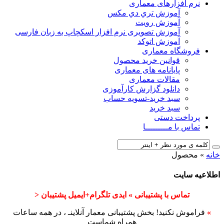
نرم افزارهای معماری
آﻣﻮزش ﺗﺮي دي ﻣﮑﺲ
آموزش رویت
آموزش تصویری نرم افزار اسکچاپ به زبان فارسی
آموزش اتوکد
فروشگاه معماری
قوانین خرید محصول
پایانامه های معماری
مقالات معماری
دانلود گزارش کارآموزی
سبد خرید-تسویه حساب
سبد خرید
پرداخت دستی
تماس با مـــــــــا
خانه
»
محصول
اطلاعیه سایت
تماس با پشتیبانی » ایدی تلگرام+ایمیل پشتیبان <
»
فراموش نکنید! بخش پشتیبانی معمار آنلاینـ ، در همه ساعات
همراه شماست