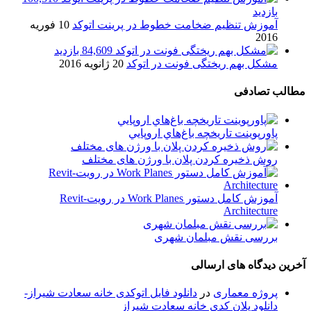
بازدید
آموزش تنظیم ضخامت خطوط در پرینت اتوکد
10 فوریه
2016
84,609 بازدید
مشکل بهم ریختگی فونت در اتوکد
20 ژانویه 2016
مطالب تصادفی
پاورپوینت تاريخچه باغ‌هاي اروپايي
روش ذخیره کردن پلان با ورژن های مختلف
آموزش کامل دستور Work Planes در رویت-Revit
Architecture
بررسی نقش مبلمان شهری
آخرین دیدگاه های ارسالی
پروژه معماری
در
دانلود فایل اتوکدی خانه سعادت شیراز-
دانلود پلان کدی خانه سعادت شیراز