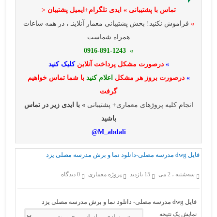
تماس با پشتیبانی » ایدی تلگرام+ایمیل پشتیبان <
»
فراموش نکنید! بخش پشتیبانی معمار آنلاینـ ، در همه ساعات
همراه شماست
» 0916-891-1243
»
درصورت مشکل پرداخت آنلاین
کلیک کنید
»
درصورت بروز هر مشکل
اعلام کنید
با شما تماس خواهیم
گرفت
انجام کلیه پروژهای معماری+ پشتیبانی
» با ایدی زیر در تماس
باشید
M_abdali@
فایل dwg مدرسه مصلی-دانلود نما و برش مدرسه مصلی یزد
سه‌شنبه ، 2 می
15 بازدید
پروژه معماری
0 دیدگاه
فایل dwg مدرسه مصلی- دانلود نما و برش مدرسه مصلی یزد
نمایش یک نتیجه