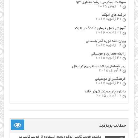
سوالات اسکیس ارشد معماری ۹۳
19 ژوئن 2015
ترفند های اتوکد
21 ژانویه 2015
آموزش کامل فرمان Scale در اتوکد
31 ژانویه 2016
پایان نامه موزه آثار باستانی
18 ژانویه 2015
رابطه معماری و موسیقی
22 ژانویه 2015
ریز فضاهای پایانه مسافربری ترمینال
6 آوریل 2015
فرهنگسراي موسيقي
21 ژانویه 2015
دانلود پاورپوینت کبوتر خانه
12 آوریل 2015
مطالب پربازدید
دانلود فونت کاتب اتوکد+نحوه استفاده از فونت کاتب در