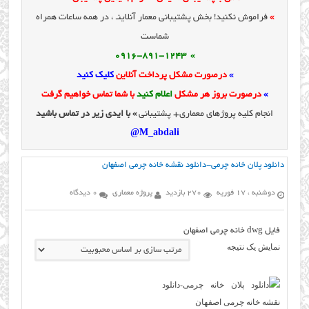
»
فراموش نکنید! بخش پشتیبانی معمار آنلاینـ ، در همه ساعات همراه
شماست
» 0916-891-1243
»
درصورت مشکل پرداخت آنلاین
کلیک کنید
»
درصورت بروز هر مشکل
اعلام کنید
با شما تماس خواهیم گرفت
انجام کلیه پروژهای معماری+ پشتیبانی
» با ایدی زیر در تماس باشید
M_abdali@
دانلود پلان خانه چرمی-دانلود نقشه خانه چرمی اصفهان
دوشنبه ، 17 فوریه
270 بازدید
پروژه معماری
0 دیدگاه
فایل dwg خانه چرمی اصفهان
نمایش یک نتیجه