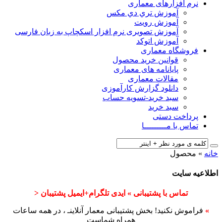
نرم افزارهای معماری
آﻣﻮزش ﺗﺮي دي ﻣﮑﺲ
آموزش رویت
آموزش تصویری نرم افزار اسکچاپ به زبان فارسی
آموزش اتوکد
فروشگاه معماری
قوانین خرید محصول
پایانامه های معماری
مقالات معماری
دانلود گزارش کارآموزی
سبد خرید-تسویه حساب
سبد خرید
پرداخت دستی
تماس با مـــــــــا
خانه
»
محصول
اطلاعیه سایت
تماس با پشتیبانی » ایدی تلگرام+ایمیل پشتیبان <
»
فراموش نکنید! بخش پشتیبانی معمار آنلاینـ ، در همه ساعات
همراه شماست