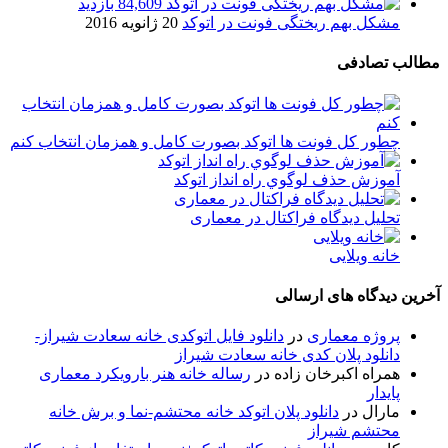
84,609 بازدید
مشکل بهم ریختگی فونت در اتوکد
20 ژانویه 2016
مطالب تصادفی
چطور کل فونت ها اتوکد بصورت کامل و همزمان انتخاب کنم
آموزش حذف لوگوي راه انداز اتوکد
تحلیل دیدگاه فراكتال در معماری
خانه ویلایی
آخرین دیدگاه های ارسالی
پروژه معماری
در
دانلود فایل اتوکدی خانه سعادت شیراز-
دانلود پلان کدی خانه سعادت شیراز
همراه اکبرخان زاده
در
رساله خانه هنر بارویکرد معماری
پایدار
مارال
در
دانلود پلان اتوکد خانه محتشم-نما و برش خانه
محتشم شیراز