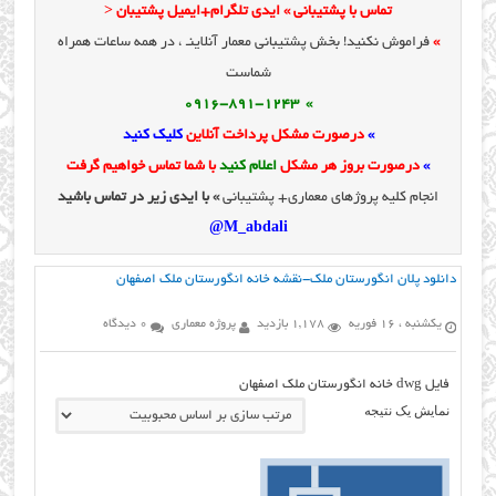
تماس با پشتیبانی » ایدی تلگرام+ایمیل پشتیبان <
»
فراموش نکنید! بخش پشتیبانی معمار آنلاینـ ، در همه ساعات همراه
شماست
» 0916-891-1243
»
درصورت مشکل پرداخت آنلاین
کلیک کنید
»
درصورت بروز هر مشکل
اعلام کنید
با شما تماس خواهیم گرفت
انجام کلیه پروژهای معماری+ پشتیبانی
» با ایدی زیر در تماس باشید
M_abdali@
دانلود پلان انگورستان ملک-نقشه خانه انگورستان ملک اصفهان
یکشنبه ، 16 فوریه
1,178 بازدید
پروژه معماری
0 دیدگاه
فایل dwg خانه انگورستان ملک اصفهان
نمایش یک نتیجه